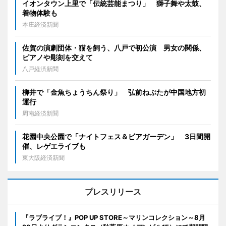
イオンタウン上里で「伝統芸能まつり」 獅子舞や太鼓、
着物体験も
本庄経済新聞
佐賀の演劇団体・猫を飼う、八戸で初公演 男女の関係、
ピアノや彫刻を交えて
八戸経済新聞
柳井で「金魚ちょうちん祭り」 弘前ねぷたが中国地方初
運行
周南経済新聞
花園中央公園で「ナイトフェス＆ビアガーデン」 3日間開
催、レゲエライブも
東大阪経済新聞
プレスリリース
『ラブライブ！』POP UP STORE～マリンコレクション～8月