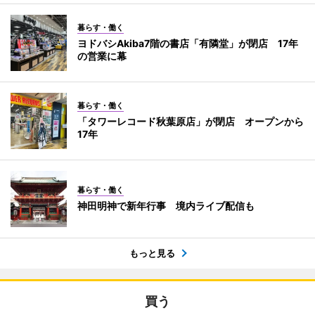
暮らす・働く
ヨドバシAkiba7階の書店「有隣堂」が閉店 17年
の営業に幕
暮らす・働く
「タワーレコード秋葉原店」が閉店 オープンから
17年
暮らす・働く
神田明神で新年行事 境内ライブ配信も
もっと見る
買う