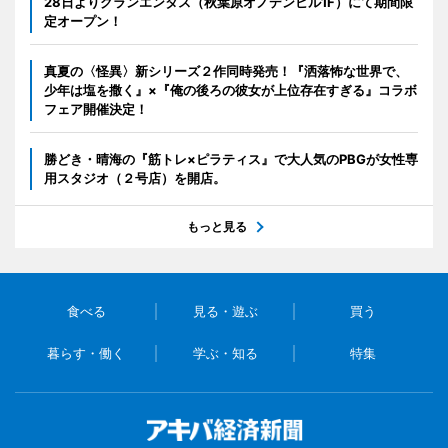
28日よりグランエンタス（秋葉原オノデンビル1F）にて期間限
定オープン！
真夏の〈怪異〉新シリーズ２作同時発売！『洒落怖な世界で、
少年は塩を撒く』×『俺の後ろの彼女が上位存在すぎる』コラボ
フェア開催決定！
勝どき・晴海の『筋トレ×ピラティス』で大人気のPBGが女性専
用スタジオ（２号店）を開店。
もっと見る
食べる
見る・遊ぶ
買う
暮らす・働く
学ぶ・知る
特集