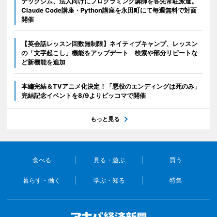
テックジム、法人向けにプログラミング講師を客先常駐派遣。
Claude Code講座・Python講座を永田町にて毎週無料で対面
開催
【英会話レッスン回数無制限】ネイティブキャンプ、レッスン
の「文字起こし」機能をアップデート 検索や部分リピートな
ど新機能を追加
本編完結＆TVアニメ化決定！「悪役のエンディングは死のみ」
完結記念イベントを8/9よりピッコマで開催
もっと見る
食べる
見る・遊ぶ
買う
暮らす・働く
学ぶ・知る
特集