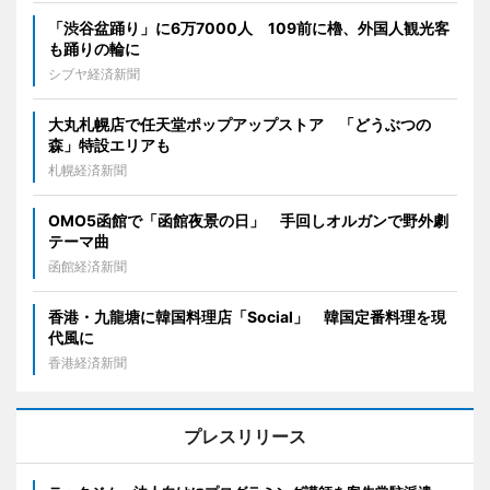
「渋谷盆踊り」に6万7000人 109前に櫓、外国人観光客
も踊りの輪に
シブヤ経済新聞
大丸札幌店で任天堂ポップアップストア 「どうぶつの
森」特設エリアも
札幌経済新聞
OMO5函館で「函館夜景の日」 手回しオルガンで野外劇
テーマ曲
函館経済新聞
香港・九龍塘に韓国料理店「Social」 韓国定番料理を現
代風に
香港経済新聞
プレスリリース