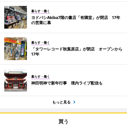
暮らす・働く
ヨドバシAkiba7階の書店「有隣堂」が閉店 17年
の営業に幕
暮らす・働く
「タワーレコード秋葉原店」が閉店 オープンから
17年
暮らす・働く
神田明神で新年行事 境内ライブ配信も
もっと見る
買う