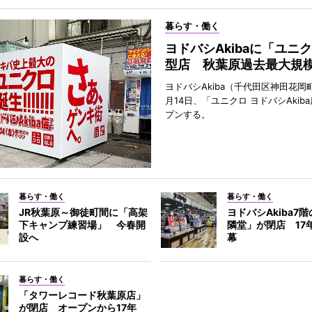
暮らす・働く
ヨドバシAkibaに「ユニ
型店 秋葉原過去最大規
ヨドバシAkiba（千代田区神田花岡町
月14日、「ユニクロ ヨドバシAkib
プンする。
暮らす・働く
暮らす・働く
JR秋葉原～御徒町間に「高架
ヨドバシAkiba7
下キャンプ練習場」 今春開
隣堂」が閉店 17
設へ
幕
暮らす・働く
「タワーレコード秋葉原店」
が閉店 オープンから17年