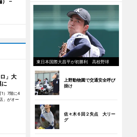
編）－
」
東日本国際大昌平が初勝利 高校野球
クロ」大
上野動物園で交通安全呼び
模に
掛け
1）7階に4
a店」がオー
佐々木６回２失点 大リー
グ