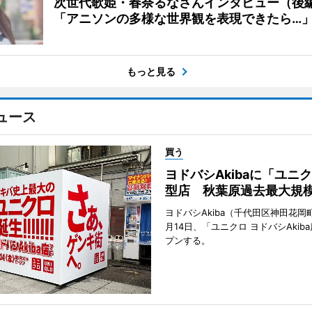
次世代歌姫・春奈るなさんインタビュー（後
「アニソンの多様な世界観を表現できたら…
もっと見る
ュース
買う
ヨドバシAkibaに「ユニ
型店 秋葉原過去最大規
ヨドバシAkiba（千代田区神田花岡町
月14日、「ユニクロ ヨドバシAkib
プンする。