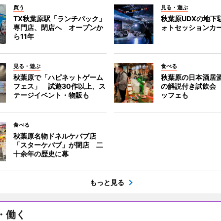
買う
見る・遊ぶ
TX秋葉原駅「ランチパック」
秋葉原UDXの地下
専門店、閉店へ オープンか
ォトセッションカ
ら11年
見る・遊ぶ
食べる
秋葉原で「ハピネットゲーム
秋葉原の日本酒居
フェス」 試遊30作以上、ス
の解説付き試飲会
テージイベント・物販も
ッフェも
食べる
秋葉原名物ドネルケバブ店
「スターケバブ」が閉店 二
十余年の歴史に幕
もっと見る
・働く