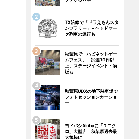
TX沿線で「ドラえもんスタ
ンプラリー」－ヘッドマー
ク列車の運行も
秋葉原で「ハピネットゲー
ムフェス」 試遊30作以
上、ステージイベント・物
販も
秋葉原UDXの地下駐車場で
フォトセッションカーショ
ー
ヨドバシAkibaに「ユニク
ロ」大型店 秋葉原過去最
大規模に