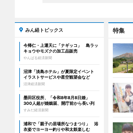
みん経トピックス
特集
今帰仁・上運天に「ナギッコ」 島ラッ
キョウやモズクの加工品販売
やんばる経済新聞
沼津「淡島ホテル」が夏限定イベント
イラストサービスや星空観望会など
沼津経済新聞
墨田区役所、「令和8年8月8日婚」
300人超が婚姻届、開庁前から長い列
すみだ経済新聞
浦和で「親子の居場所なつまつり」 浴
衣姿でヨーヨー釣りや和太鼓楽しむ