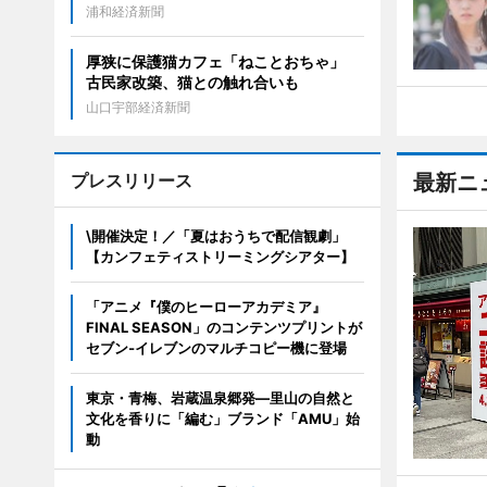
浦和経済新聞
厚狭に保護猫カフェ「ねことおちゃ」
古民家改築、猫との触れ合いも
山口宇部経済新聞
プレスリリース
最新ニ
\開催決定！／「夏はおうちで配信観劇」
【カンフェティストリーミングシアター】
「アニメ『僕のヒーローアカデミア』
FINAL SEASON」のコンテンツプリントが
セブン‐イレブンのマルチコピー機に登場
東京・青梅、岩蔵温泉郷発―里山の自然と
文化を香りに「編む」ブランド「AMU」始
動