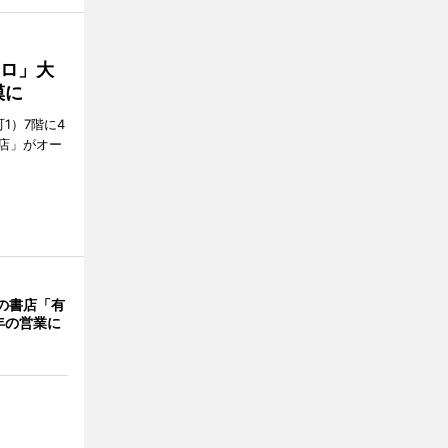
クロ」大
模に
1）7階に4
a店」がオー
階の書店「有
年の営業に