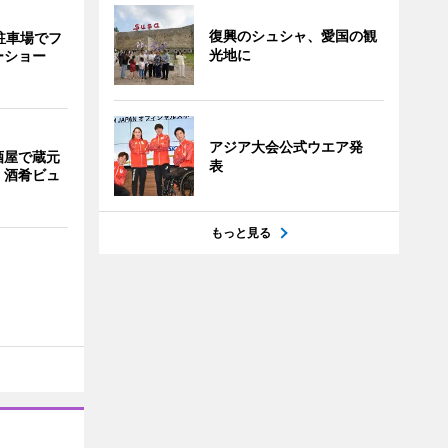
復興のシュシャ、愛国の観
駐車場でフ
光地に
ーショー
アジア大会公式ウエア発
酒屋で蔵元
表
 酒肴ビュ
もっと見る