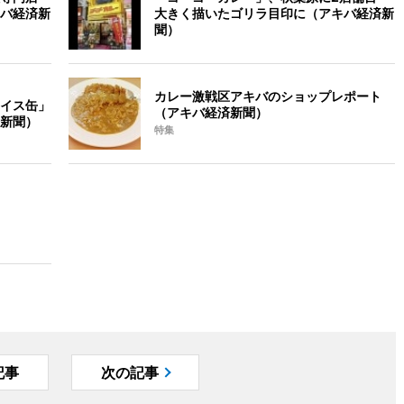
バ経済新
大きく描いたゴリラ目印に（アキバ経済新
聞）
カレー激戦区アキバのショップレポート
イス缶」
（アキバ経済新聞）
新聞）
特集
記事
次の記事