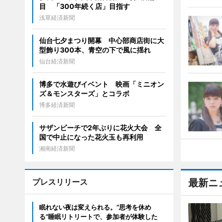
目 「300年続く店」目指す
浅草経済新聞
仙台七夕まつり開幕 中心部商店街に大
型飾り300本、青空の下で風に揺れ
仙台経済新聞
博多で水遊びイベント 映画「ミニオン
ズ＆モンスターズ」とコラボ
博多経済新聞
サザンビーチで2年ぶりに花火大会 全
国で中止になった花火玉も再利用
湘南経済新聞
プレスリリース
最新ニ
眠れない夜は変えられる。“思考を休め
る”睡眠リトリートで、参加者が体験した