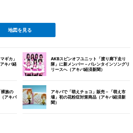
地図を見る
☆マギカ」
AKBスピンオフユニット「渡り廊下走り
アキバ経
隊」に新メンバー－バレンタインソングリ
リースへ（アキバ経済新聞）
ス「裸族の
アキバで「萌えチョコ」販売－「萌え市
（アキバ
場」初の花粉症対策商品（アキバ経済新
聞）