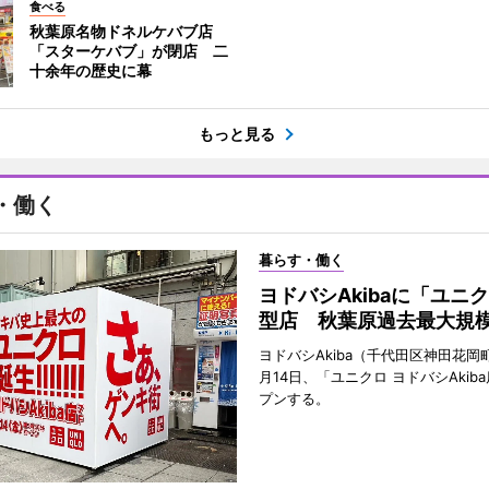
食べる
秋葉原名物ドネルケバブ店
「スターケバブ」が閉店 二
十余年の歴史に幕
もっと見る
・働く
暮らす・働く
ヨドバシAkibaに「ユニ
型店 秋葉原過去最大規
ヨドバシAkiba（千代田区神田花岡町
月14日、「ユニクロ ヨドバシAkib
プンする。