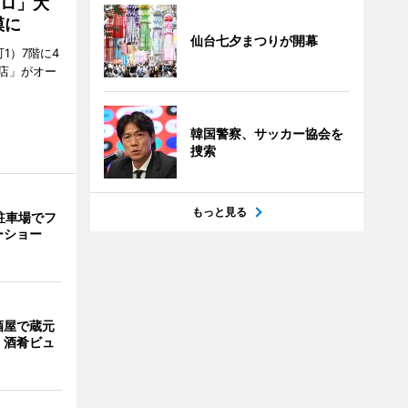
クロ」大
模に
仙台七夕まつりが開幕
1）7階に4
a店」がオー
韓国警察、サッカー協会を
捜索
もっと見る
駐車場でフ
ーショー
酒屋で蔵元
 酒肴ビュ