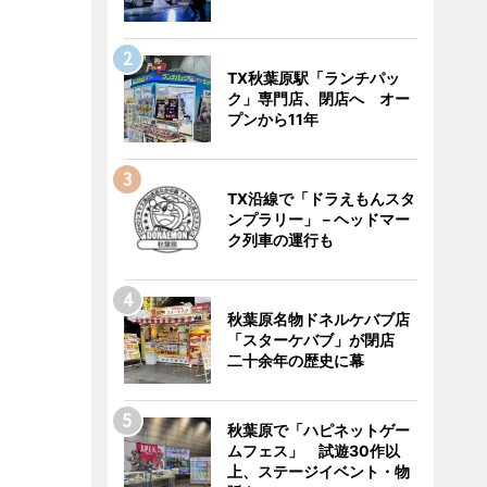
TX秋葉原駅「ランチパッ
ク」専門店、閉店へ オー
プンから11年
TX沿線で「ドラえもんスタ
ンプラリー」－ヘッドマー
ク列車の運行も
秋葉原名物ドネルケバブ店
「スターケバブ」が閉店
二十余年の歴史に幕
秋葉原で「ハピネットゲー
ムフェス」 試遊30作以
上、ステージイベント・物