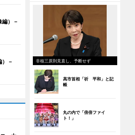
像編）－
非核三原則見直し、予断せず
編）－
」
高市首相「祈 平和」と記
帳
丸の内で「倍倍ファイ
ト！」