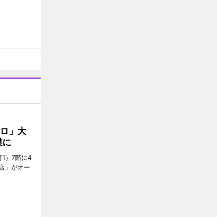
クロ」大
模に
1）7階に4
a店」がオー