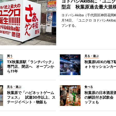
ヨドバシAkibaに「ユニ
型店 秋葉原過去最大規
ヨドバシAkiba（千代田区神田花岡町
月14日、「ユニクロ ヨドバシAkib
プンする。
買う
見る・遊ぶ
TX秋葉原駅「ランチパック」
秋葉原UDXの地下
専門店、閉店へ オープンか
ォトセッションカ
ら11年
見る・遊ぶ
食べる
秋葉原で「ハピネットゲーム
秋葉原の日本酒居
フェス」 試遊30作以上、ス
の解説付き試飲会
テージイベント・物販も
ッフェも