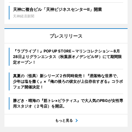
天神に複合ビル「天神ビジネスセンターII」開業
天神経済新聞
プレスリリース
『ラブライブ！』POP UP STORE～マリンコレクション～8月
28日よりグランエンタス（秋葉原オノデンビル1F）にて期間限
定オープン！
真夏の〈怪異〉新シリーズ２作同時発売！『洒落怖な世界で、
少年は塩を撒く』×『俺の後ろの彼女が上位存在すぎる』コラボ
フェア開催決定！
勝どき・晴海の『筋トレ×ピラティス』で大人気のPBGが女性専
用スタジオ（２号店）を開店。
もっと見る