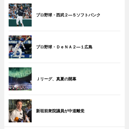
プロ野球・西武２―５ソフトバンク
プロ野球・ＤｅＮＡ２―１広島
Ｊリーグ、真夏の開幕
新垣前衆院議員が中道離党