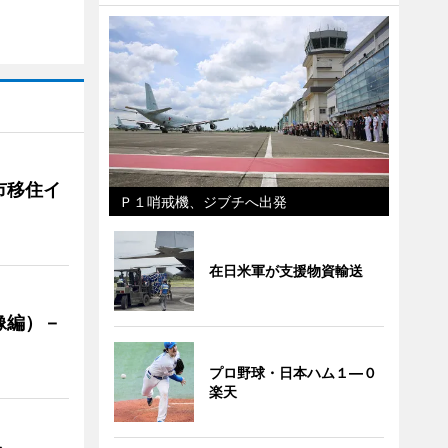
市移住イ
Ｐ１哨戒機、ジブチへ出発
在日米軍が支援物資輸送
像編）－
プロ野球・日本ハム１―０
楽天