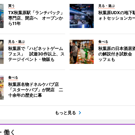
買う
見る・遊ぶ
TX秋葉原駅「ランチパック」
秋葉原UDXの地下
専門店、閉店へ オープンか
ォトセッションカ
ら11年
見る・遊ぶ
食べる
秋葉原で「ハピネットゲーム
秋葉原の日本酒居
フェス」 試遊30作以上、ス
の解説付き試飲会
テージイベント・物販も
ッフェも
食べる
秋葉原名物ドネルケバブ店
「スターケバブ」が閉店 二
十余年の歴史に幕
もっと見る
・働く