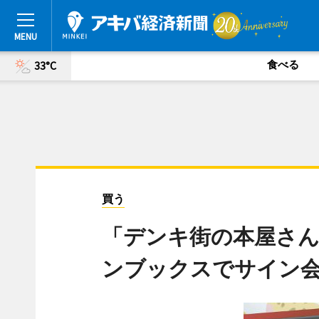
食べる
33°C
買う
「デンキ街の本屋さん
ンブックスでサイン