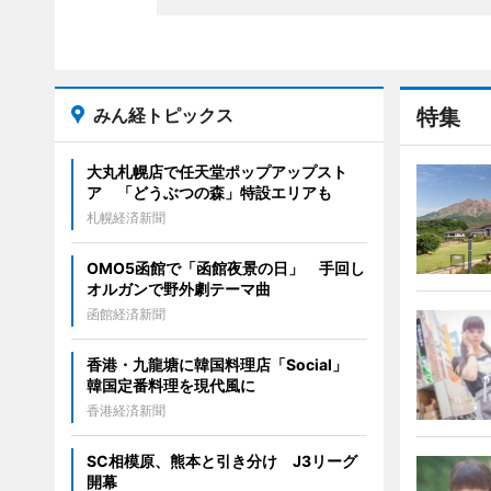
みん経トピックス
特集
大丸札幌店で任天堂ポップアップスト
ア 「どうぶつの森」特設エリアも
札幌経済新聞
OMO5函館で「函館夜景の日」 手回し
オルガンで野外劇テーマ曲
函館経済新聞
香港・九龍塘に韓国料理店「Social」
韓国定番料理を現代風に
香港経済新聞
SC相模原、熊本と引き分け J3リーグ
開幕