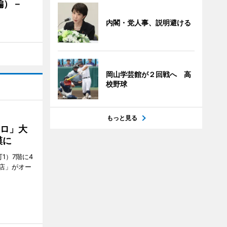
編）－
」
内閣・党人事、説明避ける
岡山学芸館が２回戦へ 高
校野球
もっと見る
クロ」大
模に
1）7階に4
a店」がオー