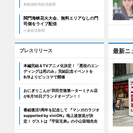
相模原町田経済新聞
関門海峡花火大会、無料エリアなしの門
司側をライブ配信
小倉経済新聞
プレスリリース
最新ニ
本編完結＆TVアニメ化決定！「悪役のエン
ディングは死のみ」完結記念イベントを
8/9よりピッコマで開催
おにぎりこんが 羽田空港第一ターミナル店
が8月10日グランドオープン！！
番組復活1周年を記念して 『マンガのラジオ
supported by viviON』地上波放送が決
定！ ゲストは『宇宙兄弟』の小山宙哉先生