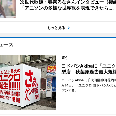
次世代歌姫・春奈るなさんインタビュー（後
「アニソンの多様な世界観を表現できたら…
もっと見る
ュース
買う
ヨドバシAkibaに「ユニ
型店 秋葉原過去最大規
ヨドバシAkiba（千代田区神田花岡町
月14日、「ユニクロ ヨドバシAkib
プンする。