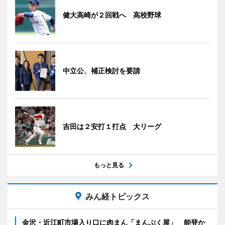
健大高崎が２回戦へ 高校野球
中立公、補正検討を要請
吉田は２安打１打点 大リーグ
もっと見る
みん経トピックス
金沢・近江町市場入り口に肉まん「まんぷく屋」 能登か