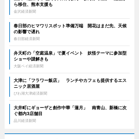
ら移住、熊本支援も
金沢経済新聞
春日部のヒマワリスポット準備万端 開花はまだ先、天候
の影響で遅れ
春日部経済新聞
弁天町の「空庭温泉」で夏イベント 妖怪テーマに参加型
ショーや謎解きも
大阪ベイ経済新聞
大津に「フラワー飯店」 ランチやカフェも提供するエス
ニック居酒屋
びわ湖大津経済新聞
大井町にギョーザと創作中華「蓮月」 南青山、新橋に次
ぐ都内3店舗目
品川経済新聞