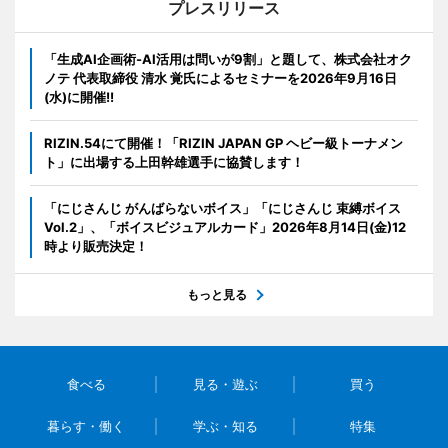
プレスリリース
「生成AI企画術-AI活用は問いが9割」と題して、株式会社オク
ノテ 代表取締役 清水 覚氏によるセミナーを2026年9月16日
(水)に開催!!
RIZIN.54にて開催！「RIZIN JAPAN GP ヘビー級トーナメン
ト」に出場する上田幹雄選手に協賛します！
「にじさんじ がんばらないボイス」「にじさんじ 束縛ボイス
Vol.2」、「ボイスビジュアルカード」2026年8月14日(金)12
時より販売決定！
もっと見る
食べる
見る・遊ぶ
買う
暮らす・働く
学ぶ・知る
特集