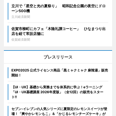
立川で「星空と光の夏祭り」 昭和記念公園の夜空にドロ
ーン500機
立川経済新聞
佐賀市柳町にカフェ「木陰礼讃コーヒー」 ひなまつり出
店を経て常設店舗に
佐賀経済新聞
プレスリリース
EXPO2025 公式ライセンス商品「黒ミャクミャク 麻辣湯」販売
開始！
【UI・UX】基礎から実務までを体系的に学ぶ！eラーニング
「UI・UX基礎講座 2026年度版」（全12回）の販売をスター
ト!!
セブン‐イレブンの人気シリーズに夏限定のレモンスイーツが登
場！「爽やかレモンもこ」＆「かじるレモンチーズケーキ」が