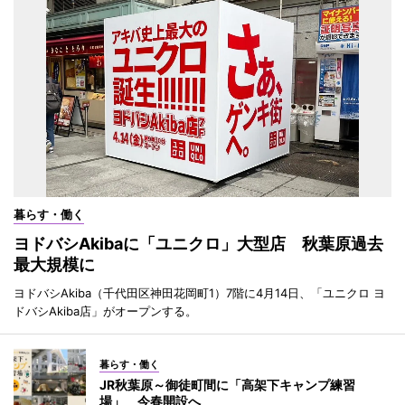
暮らす・働く
ヨドバシAkibaに「ユニクロ」大型店 秋葉原過去
最大規模に
ヨドバシAkiba（千代田区神田花岡町1）7階に4月14日、「ユニクロ ヨ
ドバシAkiba店」がオープンする。
暮らす・働く
JR秋葉原～御徒町間に「高架下キャンプ練習
場」 今春開設へ