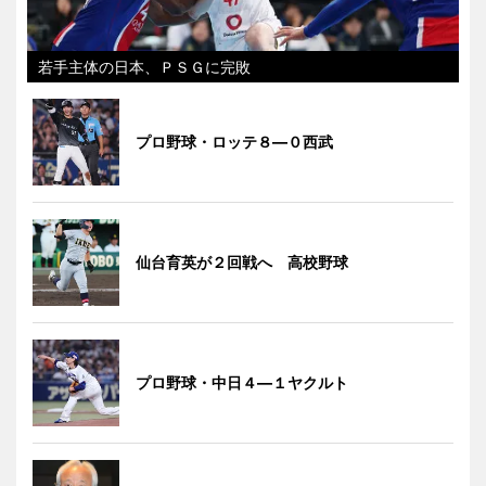
若手主体の日本、ＰＳＧに完敗
プロ野球・ロッテ８―０西武
仙台育英が２回戦へ 高校野球
プロ野球・中日４―１ヤクルト