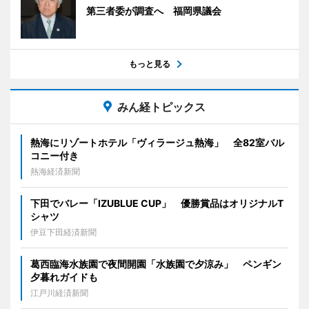
第三者委が調査へ 福岡県議会
もっと見る
みん経トピックス
熱海にリゾートホテル「ヴィラージュ熱海」 全82室バル
コニー付き
熱海経済新聞
下田でバレー「IZUBLUE CUP」 優勝賞品はオリジナルT
シャツ
伊豆下田経済新聞
葛西臨海水族園で夜間開園「水族園で夕涼み」 ペンギン
夕暮れガイドも
江戸川経済新聞