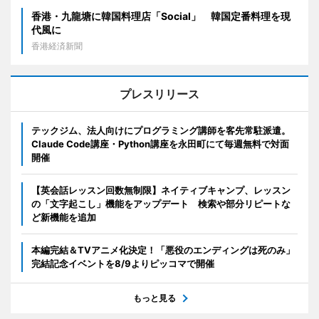
香港・九龍塘に韓国料理店「Social」 韓国定番料理を現
代風に
香港経済新聞
プレスリリース
テックジム、法人向けにプログラミング講師を客先常駐派遣。
Claude Code講座・Python講座を永田町にて毎週無料で対面
開催
【英会話レッスン回数無制限】ネイティブキャンプ、レッスン
の「文字起こし」機能をアップデート 検索や部分リピートな
ど新機能を追加
本編完結＆TVアニメ化決定！「悪役のエンディングは死のみ」
完結記念イベントを8/9よりピッコマで開催
もっと見る