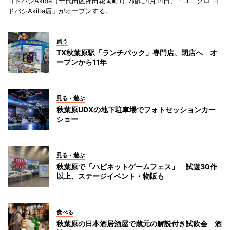
ヨドバシAkiba（千代田区神田花岡町1）7階に4月14日、「ユニクロ ヨ
ドバシAkiba店」がオープンする。
買う
TX秋葉原駅「ランチパック」専門店、閉店へ オ
ープンから11年
見る・遊ぶ
秋葉原UDXの地下駐車場でフォトセッションカー
ショー
見る・遊ぶ
秋葉原で「ハピネットゲームフェス」 試遊30作
以上、ステージイベント・物販も
食べる
秋葉原の日本酒居酒屋で蔵元の解説付き試飲会 酒