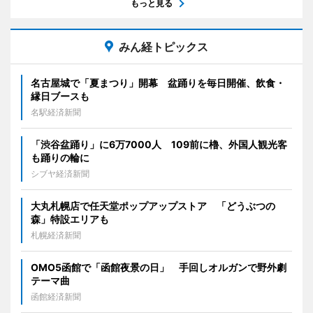
もっと見る
みん経トピックス
名古屋城で「夏まつり」開幕 盆踊りを毎日開催、飲食・
縁日ブースも
名駅経済新聞
「渋谷盆踊り」に6万7000人 109前に櫓、外国人観光客
も踊りの輪に
シブヤ経済新聞
大丸札幌店で任天堂ポップアップストア 「どうぶつの
森」特設エリアも
札幌経済新聞
OMO5函館で「函館夜景の日」 手回しオルガンで野外劇
テーマ曲
函館経済新聞