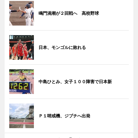
鳴門渦潮が２回戦へ 高校野球
日本、モンゴルに敗れる
中島ひとみ、女子１００障害で日本新
Ｐ１哨戒機、ジブチへ出発