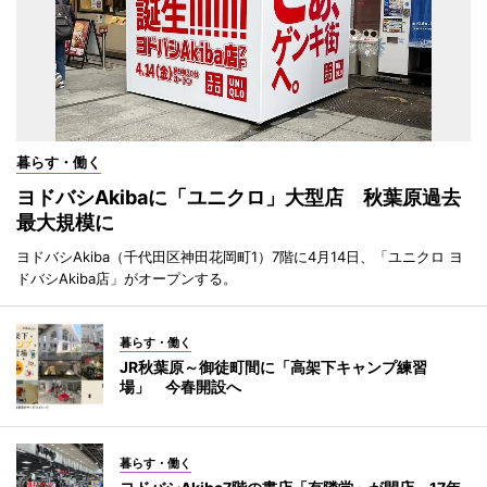
暮らす・働く
ヨドバシAkibaに「ユニクロ」大型店 秋葉原過去
最大規模に
ヨドバシAkiba（千代田区神田花岡町1）7階に4月14日、「ユニクロ ヨ
ドバシAkiba店」がオープンする。
暮らす・働く
JR秋葉原～御徒町間に「高架下キャンプ練習
場」 今春開設へ
暮らす・働く