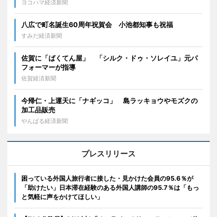
ヨコハマ経済新聞
八広で町名誕生60周年祝賀会 小池都知事も祝福
すみだ経済新聞
佐賀に「ばくてん屋」 「シルク・ドゥ・ソレイユ」元パ
フォーマーが指導
佐賀経済新聞
今帰仁・上運天に「ナギッコ」 島ラッキョウやモズクの
加工品販売
やんばる経済新聞
プレスリリース
困っている外国人旅行者に接した・見かけた会員の95.6％が
「助けたい」日本滞在経験のある外国人講師の95.7％は「もっ
と気軽に声をかけてほしい」