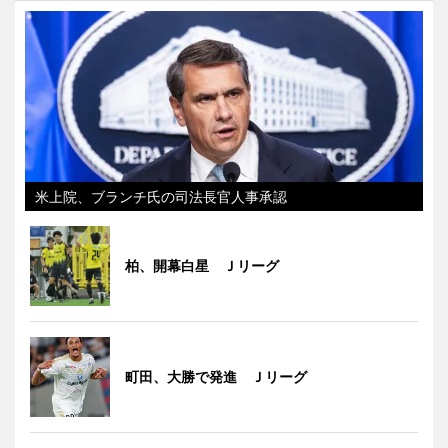
米上院、ブランチ氏の司法長官人事承認
柏、開幕白星 Ｊリーグ
町田、大勝で発進 Ｊリーグ