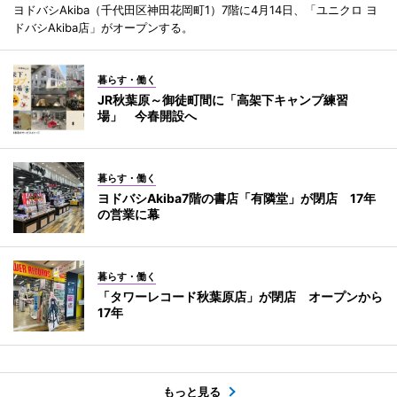
ヨドバシAkiba（千代田区神田花岡町1）7階に4月14日、「ユニクロ ヨ
ドバシAkiba店」がオープンする。
暮らす・働く
JR秋葉原～御徒町間に「高架下キャンプ練習
場」 今春開設へ
暮らす・働く
ヨドバシAkiba7階の書店「有隣堂」が閉店 17年
の営業に幕
暮らす・働く
「タワーレコード秋葉原店」が閉店 オープンから
17年
もっと見る