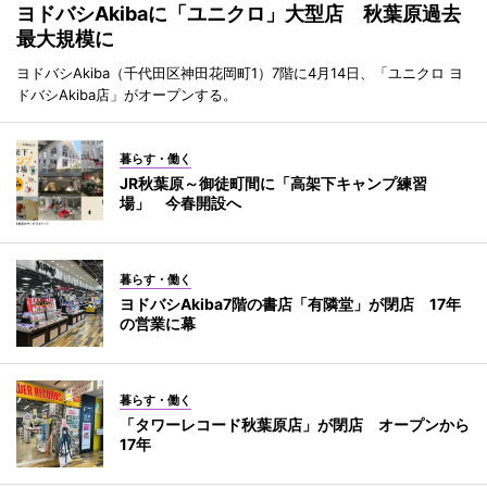
ヨドバシAkibaに「ユニクロ」大型店 秋葉原過去
最大規模に
ヨドバシAkiba（千代田区神田花岡町1）7階に4月14日、「ユニクロ ヨ
ドバシAkiba店」がオープンする。
暮らす・働く
JR秋葉原～御徒町間に「高架下キャンプ練習
場」 今春開設へ
暮らす・働く
ヨドバシAkiba7階の書店「有隣堂」が閉店 17年
の営業に幕
暮らす・働く
「タワーレコード秋葉原店」が閉店 オープンから
17年