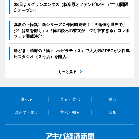
28日よりグランエンタス（秋葉原オノデンビル1F）にて期間限
定オープン！
真夏の〈怪異〉新シリーズ２作同時発売！『洒落怖な世界で、
少年は塩を撒く』×『俺の後ろの彼女が上位存在すぎる』コラボ
フェア開催決定！
勝どき・晴海の『筋トレ×ピラティス』で大人気のPBGが女性専
用スタジオ（２号店）を開店。
もっと見る
食べる
見る・遊ぶ
買う
暮らす・働く
学ぶ・知る
特集