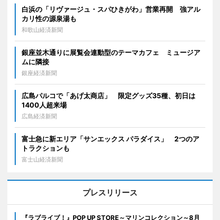
白浜の「リヴァージュ・スパひきがわ」営業再開 強アル
カリ性の源泉湯も
和歌山経済新聞
銀座並木通りに展覧会連動型のテーマカフェ ミュージア
ムに隣接
銀座経済新聞
広島パルコで「あげ太商店」 限定グッズ35種、初日は
1400人超来場
広島経済新聞
富士急に新エリア「サンエックス パラダイス」 2つのア
トラクションも
富士山経済新聞
プレスリリース
『ラブライブ！』POP UP STORE～マリンコレクション～8月