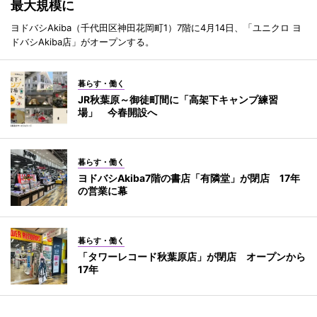
最大規模に
ヨドバシAkiba（千代田区神田花岡町1）7階に4月14日、「ユニクロ ヨ
ドバシAkiba店」がオープンする。
暮らす・働く
JR秋葉原～御徒町間に「高架下キャンプ練習
場」 今春開設へ
暮らす・働く
ヨドバシAkiba7階の書店「有隣堂」が閉店 17年
の営業に幕
暮らす・働く
「タワーレコード秋葉原店」が閉店 オープンから
17年