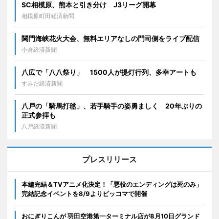
SC相模原、熊本と引き分け J3リーグ開幕
相模原町田経済新聞
関門海峡花火大会、無料エリアなしの門司側をライブ配信
小倉経済新聞
八広で「八八祭り」 1500人が提灯行列、多幸アートも
すみだ経済新聞
八戸の「騎馬打毬」、若手騎手の姿勇ましく 20年ぶりの
正式参拝も
八戸経済新聞
プレスリリース
本編完結＆TVアニメ化決定！「悪役のエンディングは死のみ」
完結記念イベントを8/9よりピッコマで開催
おにぎりこんが 羽田空港第一ターミナル店が8月10日グランド