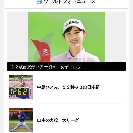
ワールドフォトニュース
２２歳吉沢がツアー初Ｖ 女子ゴルフ
中島ひとみ、１２秒６２の日本新
山本の力投 大リーグ