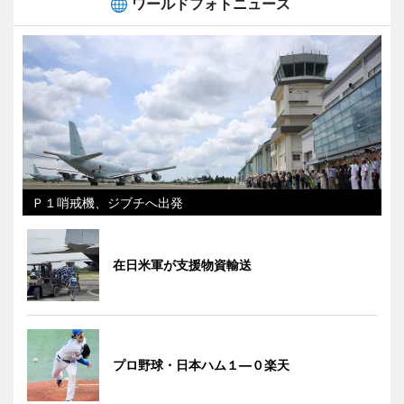
ワールドフォトニュース
Ｐ１哨戒機、ジブチへ出発
在日米軍が支援物資輸送
プロ野球・日本ハム１―０楽天