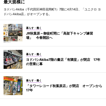
最大規模に
ヨドバシAkiba（千代田区神田花岡町1）7階に4月14日、「ユニクロ ヨ
ドバシAkiba店」がオープンする。
暮らす・働く
JR秋葉原～御徒町間に「高架下キャンプ練習
場」 今春開設へ
暮らす・働く
ヨドバシAkiba7階の書店「有隣堂」が閉店 17年
の営業に幕
暮らす・働く
「タワーレコード秋葉原店」が閉店 オープンから
17年