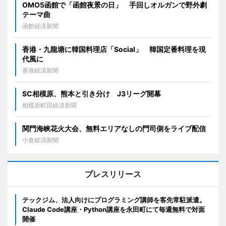
OMO5函館で「函館夜景の日」 手回しオルガンで野外劇
テーマ曲
函館経済新聞
香港・九龍塘に韓国料理店「Social」 韓国定番料理を現
代風に
香港経済新聞
SC相模原、熊本と引き分け J3リーグ開幕
相模原町田経済新聞
関門海峡花火大会、無料エリアなしの門司側をライブ配信
小倉経済新聞
プレスリリース
テックジム、法人向けにプログラミング講師を客先常駐派遣。
Claude Code講座・Python講座を永田町にて毎週無料で対面
開催