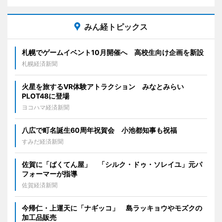
みん経トピックス
札幌でゲームイベント10月開催へ 高校生向け企画を新設
札幌経済新聞
火星を旅するVR体験アトラクション みなとみらい
PLOT48に登場
ヨコハマ経済新聞
八広で町名誕生60周年祝賀会 小池都知事も祝福
すみだ経済新聞
佐賀に「ばくてん屋」 「シルク・ドゥ・ソレイユ」元パ
フォーマーが指導
佐賀経済新聞
今帰仁・上運天に「ナギッコ」 島ラッキョウやモズクの
加工品販売