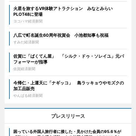
火星を旅するVR体験アトラクション みなとみらい
PLOT48に登場
ヨコハマ経済新聞
八広で町名誕生60周年祝賀会 小池都知事も祝福
すみだ経済新聞
佐賀に「ばくてん屋」 「シルク・ドゥ・ソレイユ」元パ
フォーマーが指導
佐賀経済新聞
今帰仁・上運天に「ナギッコ」 島ラッキョウやモズクの
加工品販売
やんばる経済新聞
プレスリリース
困っている外国人旅行者に接した・見かけた会員の95.6％が