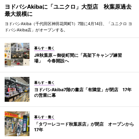
ヨドバシAkibaに「ユニクロ」大型店 秋葉原過去
最大規模に
ヨドバシAkiba（千代田区神田花岡町1）7階に4月14日、「ユニクロ ヨ
ドバシAkiba店」がオープンする。
暮らす・働く
JR秋葉原～御徒町間に「高架下キャンプ練習
場」 今春開設へ
暮らす・働く
ヨドバシAkiba7階の書店「有隣堂」が閉店 17年
の営業に幕
暮らす・働く
「タワーレコード秋葉原店」が閉店 オープンから
17年