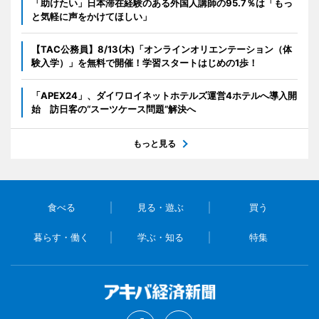
「助けたい」日本滞在経験のある外国人講師の95.7％は「もっ
と気軽に声をかけてほしい」
【TAC公務員】8/13(木)「オンラインオリエンテーション（体
験入学）」を無料で開催！学習スタートはじめの1歩！
「APEX24」、ダイワロイネットホテルズ運営4ホテルへ導入開
始 訪日客の“スーツケース問題”解決へ
もっと見る
食べる
見る・遊ぶ
買う
暮らす・働く
学ぶ・知る
特集