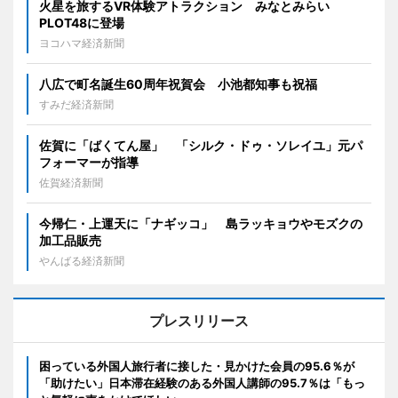
火星を旅するVR体験アトラクション みなとみらい
PLOT48に登場
ヨコハマ経済新聞
八広で町名誕生60周年祝賀会 小池都知事も祝福
すみだ経済新聞
佐賀に「ばくてん屋」 「シルク・ドゥ・ソレイユ」元パ
フォーマーが指導
佐賀経済新聞
今帰仁・上運天に「ナギッコ」 島ラッキョウやモズクの
加工品販売
やんばる経済新聞
プレスリリース
困っている外国人旅行者に接した・見かけた会員の95.6％が
「助けたい」日本滞在経験のある外国人講師の95.7％は「もっ