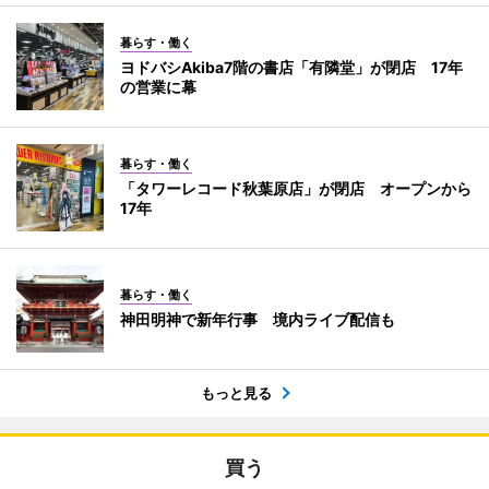
暮らす・働く
ヨドバシAkiba7階の書店「有隣堂」が閉店 17年
の営業に幕
暮らす・働く
「タワーレコード秋葉原店」が閉店 オープンから
17年
暮らす・働く
神田明神で新年行事 境内ライブ配信も
もっと見る
買う