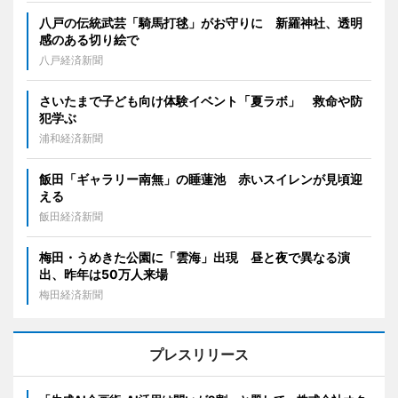
八戸の伝統武芸「騎馬打毬」がお守りに 新羅神社、透明
感のある切り絵で
八戸経済新聞
さいたまで子ども向け体験イベント「夏ラボ」 救命や防
犯学ぶ
浦和経済新聞
飯田「ギャラリー南無」の睡蓮池 赤いスイレンが見頃迎
える
飯田経済新聞
梅田・うめきた公園に「雲海」出現 昼と夜で異なる演
出、昨年は50万人来場
梅田経済新聞
プレスリリース