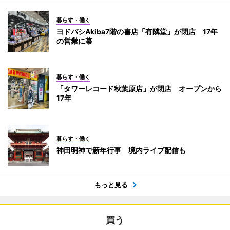
暮らす・働く
ヨドバシAkiba7階の書店「有隣堂」が閉店 17年
の営業に幕
暮らす・働く
「タワーレコード秋葉原店」が閉店 オープンから
17年
暮らす・働く
神田明神で新年行事 境内ライブ配信も
もっと見る
買う