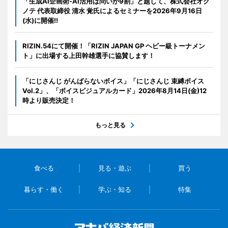
「生成AI企画術-AI活用は問いが9割」と題して、株式会社オク
ノテ 代表取締役 清水 覚氏によるセミナーを2026年9月16日
(水)に開催!!
RIZIN.54にて開催！「RIZIN JAPAN GP ヘビー級トーナメン
ト」に出場する上田幹雄選手に協賛します！
「にじさんじ がんばらないボイス」「にじさんじ 束縛ボイス
Vol.2」、「ボイスビジュアルカード」2026年8月14日(金)12
時より販売決定！
もっと見る
食べる
見る・遊ぶ
買う
暮らす・働く
学ぶ・知る
特集