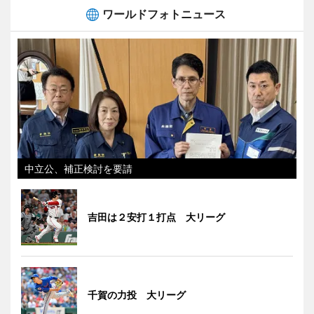
ワールドフォトニュース
中立公、補正検討を要請
吉田は２安打１打点 大リーグ
千賀の力投 大リーグ