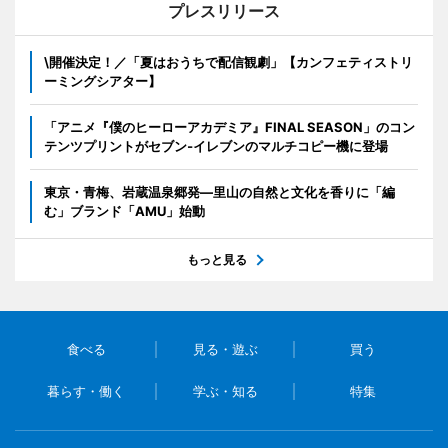
プレスリリース
\開催決定！／「夏はおうちで配信観劇」【カンフェティストリ
ーミングシアター】
「アニメ『僕のヒーローアカデミア』FINAL SEASON」のコン
テンツプリントがセブン‐イレブンのマルチコピー機に登場
東京・青梅、岩蔵温泉郷発―里山の自然と文化を香りに「編
む」ブランド「AMU」始動
もっと見る
食べる
見る・遊ぶ
買う
暮らす・働く
学ぶ・知る
特集