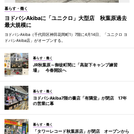
暮らす・働く
ヨドバシAkibaに「ユニクロ」大型店 秋葉原過去
最大規模に
ヨドバシAkiba（千代田区神田花岡町1）7階に4月14日、「ユニクロ ヨ
ドバシAkiba店」がオープンする。
暮らす・働く
JR秋葉原～御徒町間に「高架下キャンプ練習
場」 今春開設へ
暮らす・働く
ヨドバシAkiba7階の書店「有隣堂」が閉店 17年
の営業に幕
暮らす・働く
「タワーレコード秋葉原店」が閉店 オープンから