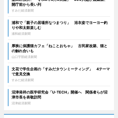
開庁前から長い列
すみだ経済新聞
浦和で「親子の居場所なつまつり」 浴衣姿でヨーヨー釣
りや和太鼓楽しむ
浦和経済新聞
厚狭に保護猫カフェ「ねことおちゃ」 古民家改築、猫と
の触れ合いも
山口宇部経済新聞
文花で学生企画の「すみだタウンミーティング」 4テーマ
で意見交換
すみだ経済新聞
沼津発祥の医学研究会「U-TECH」開催へ 関係者らが沼
津市長を表敬訪問
沼津経済新聞