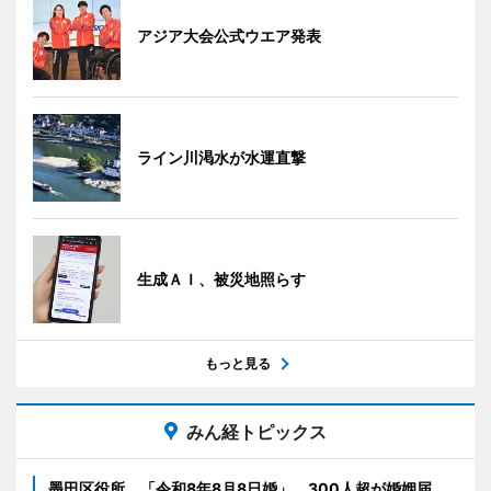
アジア大会公式ウエア発表
ライン川渇水が水運直撃
生成ＡＩ、被災地照らす
もっと見る
みん経トピックス
墨田区役所、「令和8年8月8日婚」 300人超が婚姻届、