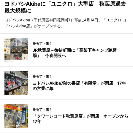
ヨドバシAkibaに「ユニクロ」大型店 秋葉原過去
最大規模に
ヨドバシAkiba（千代田区神田花岡町1）7階に4月14日、「ユニクロ ヨ
ドバシAkiba店」がオープンする。
暮らす・働く
JR秋葉原～御徒町間に「高架下キャンプ練習
場」 今春開設へ
暮らす・働く
ヨドバシAkiba7階の書店「有隣堂」が閉店 17年
の営業に幕
暮らす・働く
「タワーレコード秋葉原店」が閉店 オープンから
17年