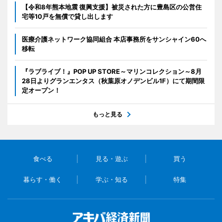
【令和8年熊本地震 復興支援】被災された方に豊島区の公営住
宅等10戸を無償で貸し出します
医療介護ネットワーク協同組合 本店事務所をサンシャイン60へ
移転
『ラブライブ！』POP UP STORE～マリンコレクション～8月
28日よりグランエンタス（秋葉原オノデンビル1F）にて期間限
定オープン！
もっと見る
食べる
見る・遊ぶ
買う
暮らす・働く
学ぶ・知る
特集