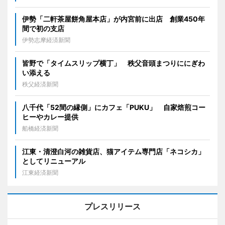
伊勢「二軒茶屋餅角屋本店」が内宮前に出店 創業450年
間で初の支店
伊勢志摩経済新聞
皆野で「タイムスリップ横丁」 秩父音頭まつりににぎわ
い添える
秩父経済新聞
八千代「52間の縁側」にカフェ「PUKU」 自家焙煎コー
ヒーやカレー提供
船橋経済新聞
江東・清澄白河の雑貨店、猫アイテム専門店「ネコシカ」
としてリニューアル
江東経済新聞
プレスリリース