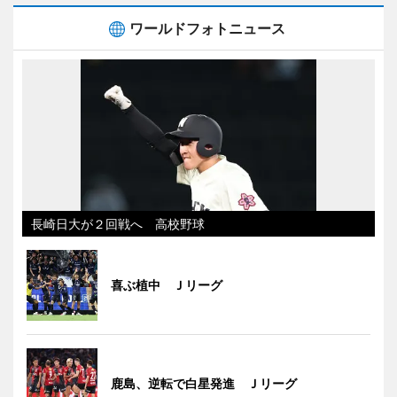
ワールドフォトニュース
長崎日大が２回戦へ 高校野球
喜ぶ植中 Ｊリーグ
鹿島、逆転で白星発進 Ｊリーグ