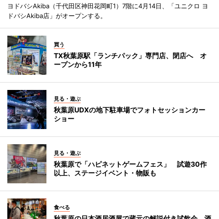
ヨドバシAkiba（千代田区神田花岡町1）7階に4月14日、「ユニクロ ヨ
ドバシAkiba店」がオープンする。
買う
TX秋葉原駅「ランチパック」専門店、閉店へ オ
ープンから11年
見る・遊ぶ
秋葉原UDXの地下駐車場でフォトセッションカー
ショー
見る・遊ぶ
秋葉原で「ハピネットゲームフェス」 試遊30作
以上、ステージイベント・物販も
食べる
秋葉原の日本酒居酒屋で蔵元の解説付き試飲会 酒