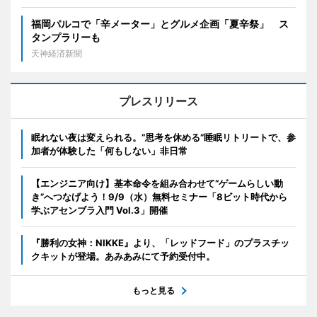
福岡パルコで「辛メーター」とグルメ企画「夏辛祭」 ス
タンプラリーも
天神経済新聞
プレスリリース
眠れない夜は変えられる。“思考を休める”睡眠リトリートで、参
加者が体験した「何もしない」非日常
【エンジニア向け】基本命令を組み合わせて“ゲームらしい動
き”へつなげよう！9/9（水）無料セミナー「8ビット時代から
学ぶアセンブラ入門 Vol.3」開催
『勝利の女神：NIKKE』より、「レッドフード」のプラスチッ
クキットが登場。あみあみにて予約受付中。
もっと見る