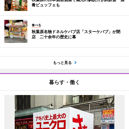
肴ビュッフェも
食べる
秋葉原名物ドネルケバブ店「スターケバブ」が閉
店 二十余年の歴史に幕
もっと見る
暮らす・働く