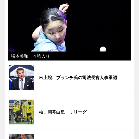
張本美和、４強入り
米上院、ブランチ氏の司法長官人事承認
柏、開幕白星 Ｊリーグ