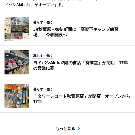
ドバシAkiba店」がオープンする。
暮らす・働く
JR秋葉原～御徒町間に「高架下キャンプ練習
場」 今春開設へ
暮らす・働く
ヨドバシAkiba7階の書店「有隣堂」が閉店 17年
の営業に幕
暮らす・働く
「タワーレコード秋葉原店」が閉店 オープンから
17年
もっと見る