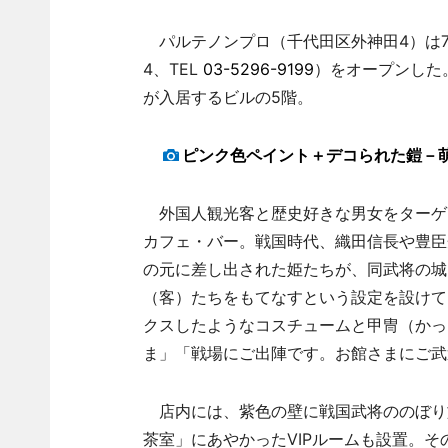
パルテノンプロ（千代田区外神田4）は7
4、TEL
03-5296-9199
）をオープンした
が入居するビルの5階。
ピンク色ペイント＋デコられた鎧－
外国人観光客と歴史好きな男女をターゲ
カフェ・バー。戦国時代、織田信長や豊臣
の元に差し出された姫たちが、同武将の城
（客）たちをもてなすという設定を設けて
クスしたようなコスチュームと甲冑（かっ
ま」「戦場にご出陣です。お館さまにご武
店内には、紫色の壁に戦国武将ののぼり
茶室」にあやかったVIPルームも設置。