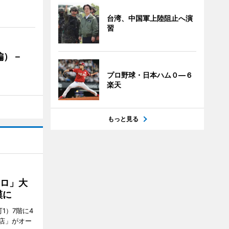
台湾、中国軍上陸阻止へ演
習
編）－
」
プロ野球・日本ハム０―６
楽天
もっと見る
クロ」大
模に
1）7階に4
a店」がオー