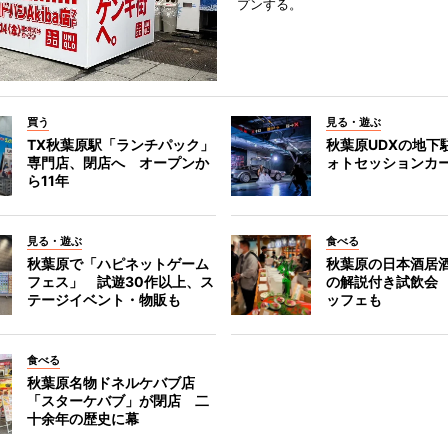
プンする。
買う
見る・遊ぶ
TX秋葉原駅「ランチパック」
秋葉原UDXの地下
専門店、閉店へ オープンか
ォトセッションカ
ら11年
見る・遊ぶ
食べる
秋葉原で「ハピネットゲーム
秋葉原の日本酒居
フェス」 試遊30作以上、ス
の解説付き試飲会
テージイベント・物販も
ッフェも
食べる
秋葉原名物ドネルケバブ店
「スターケバブ」が閉店 二
十余年の歴史に幕