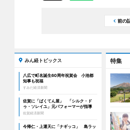
前の
みん経トピックス
特集
八広で町名誕生60周年祝賀会 小池都
知事も祝福
すみだ経済新聞
佐賀に「ばくてん屋」 「シルク・ド
ゥ・ソレイユ」元パフォーマーが指導
佐賀経済新聞
今帰仁・上運天に「ナギッコ」 島ラッ