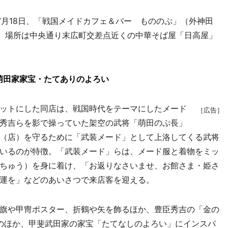
月18日、「戦国メイドカフェ＆バー もののぷ」（外神田
。場所は中央通り末広町交差点近くの中華そば屋「日高屋」
萌田家家宝・たてありのよろい
ットにした同店は、戦国時代をテーマにしたメード
［広告］
秀吉らを影で操っていた架空の武将「萌田のぷ長」
（店）を守るために「武装メード」として上洛してくる武将
いるのが特徴。「武装メード」らは、メード服と着物をミッ
ちゅう）を身に着け、「お返りなさいませ、お館さま・姫さ
運を」などのあいさつで来店客を迎える。
旗や甲冑ポスター、折鶴や矢を飾るほか、豊臣秀吉の「金の
そのほか、甲斐武田家の家宝「たてなしのよろい」にインスパ