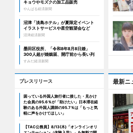
キョウやモズクの加工品販売
やんばる経済新聞
沼津「淡島ホテル」が夏限定イベント
イラストサービスや星空観望会など
沼津経済新聞
墨田区役所、「令和8年8月8日婚」
300人超が婚姻届、開庁前から長い列
すみだ経済新聞
プレスリリース
最新ニ
困っている外国人旅行者に接した・見かけ
た会員の95.6％が「助けたい」日本滞在経
験のある外国人講師の95.7％は「もっと気
軽に声をかけてほしい」
【TAC公務員】8/13(木)「オンラインオリ
エンテーション（体験入学）」を無料で開