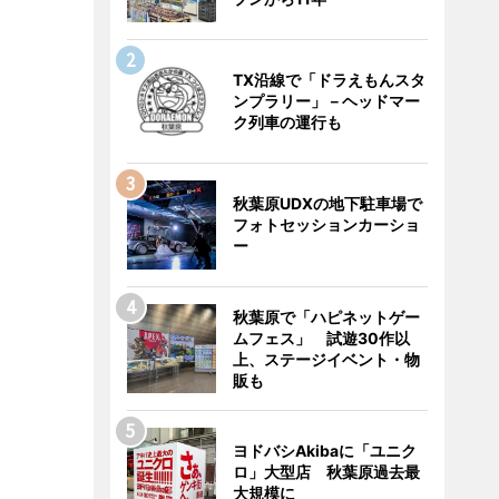
TX沿線で「ドラえもんスタ
ンプラリー」－ヘッドマー
ク列車の運行も
秋葉原UDXの地下駐車場で
フォトセッションカーショ
ー
秋葉原で「ハピネットゲー
ムフェス」 試遊30作以
上、ステージイベント・物
販も
ヨドバシAkibaに「ユニク
ロ」大型店 秋葉原過去最
大規模に