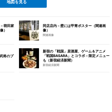
地図を見る
－萌田家
同店店内－壁には甲冑ポスター（関連画
像）
像）
関連画像
新宿の「戦国」居酒屋、ゲーム＆アニメ
「戦国BASARA」とコラボ－限定メニュー
－武将のプ
も（新宿経済新聞）
新宿経済新聞