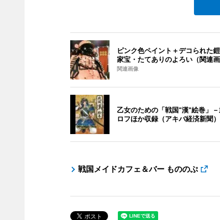
ピンク色ペイント＋デコられた鎧
家宝・たてありのよろい（関連画
関連画像
乙女のための「戦国“漢”絵巻」
ロフほか収録（アキバ経済新聞）
戦国メイドカフェ＆バー もののぷ