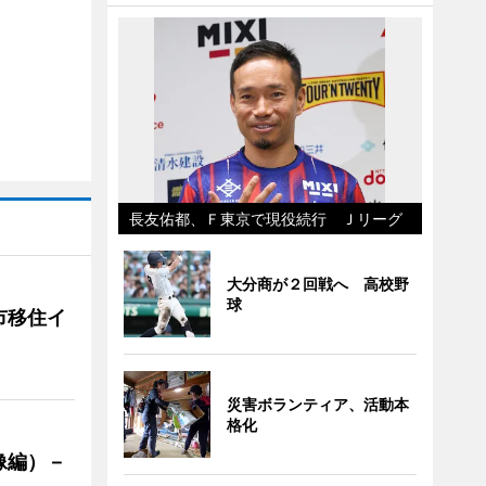
長友佑都、Ｆ東京で現役続行 Ｊリーグ
大分商が２回戦へ 高校野
球
市移住イ
災害ボランティア、活動本
格化
像編）－