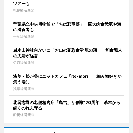
ツアーも
札幌経済新聞
千葉県立中央博物館で「ちば恐竜博」 巨大肉食恐竜や海
の捕食者も
千葉経済新聞
岩木山神社向かいに「お山の花彩食堂 龍の憩」 和食職人
の夫婦が経営
弘前経済新聞
浅草・松が谷にニットカフェ「ito-mori」 編み物好きが
集う場に
浅草経済新聞
北習志野の老舗精肉店「鳥吉」が創業170周年 幕末から
続くのれん守る
船橋経済新聞