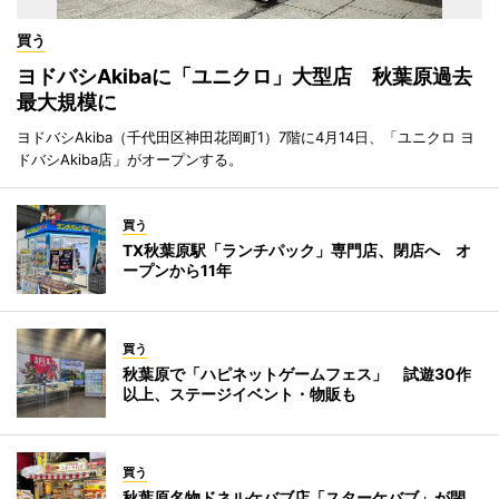
買う
ヨドバシAkibaに「ユニクロ」大型店 秋葉原過去
最大規模に
ヨドバシAkiba（千代田区神田花岡町1）7階に4月14日、「ユニクロ ヨ
ドバシAkiba店」がオープンする。
買う
TX秋葉原駅「ランチパック」専門店、閉店へ オ
ープンから11年
買う
秋葉原で「ハピネットゲームフェス」 試遊30作
以上、ステージイベント・物販も
買う
秋葉原名物ドネルケバブ店「スターケバブ」が閉