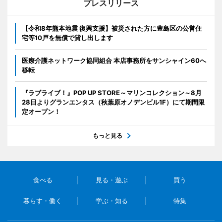
プレスリリース
【令和8年熊本地震 復興支援】被災された方に豊島区の公営住
宅等10戸を無償で貸し出します
医療介護ネットワーク協同組合 本店事務所をサンシャイン60へ
移転
『ラブライブ！』POP UP STORE～マリンコレクション～8月
28日よりグランエンタス（秋葉原オノデンビル1F）にて期間限
定オープン！
もっと見る
食べる
見る・遊ぶ
買う
暮らす・働く
学ぶ・知る
特集