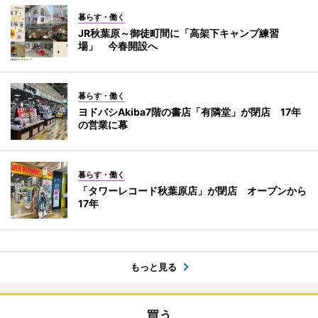
暮らす・働く
JR秋葉原～御徒町間に「高架下キャンプ練習
場」 今春開設へ
暮らす・働く
ヨドバシAkiba7階の書店「有隣堂」が閉店 17年
の営業に幕
暮らす・働く
「タワーレコード秋葉原店」が閉店 オープンから
17年
もっと見る
買う