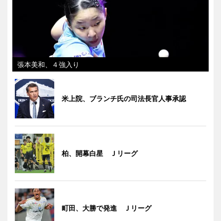
張本美和、４強入り
米上院、ブランチ氏の司法長官人事承認
柏、開幕白星 Ｊリーグ
町田、大勝で発進 Ｊリーグ