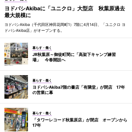
ヨドバシAkibaに「ユニクロ」大型店 秋葉原過去
最大規模に
ヨドバシAkiba（千代田区神田花岡町1）7階に4月14日、「ユニクロ ヨ
ドバシAkiba店」がオープンする。
暮らす・働く
JR秋葉原～御徒町間に「高架下キャンプ練習
場」 今春開設へ
暮らす・働く
ヨドバシAkiba7階の書店「有隣堂」が閉店 17年
の営業に幕
暮らす・働く
「タワーレコード秋葉原店」が閉店 オープンから
17年