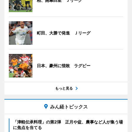
柏、開幕白星 Ｊリーグ
町田、大勝で発進 Ｊリーグ
日本、豪州に惜敗 ラグビー
もっと見る
みん経トピックス
「津軽伝承料理」の第2弾 正月や盆、農事など人が集う場
に焦点を当てる