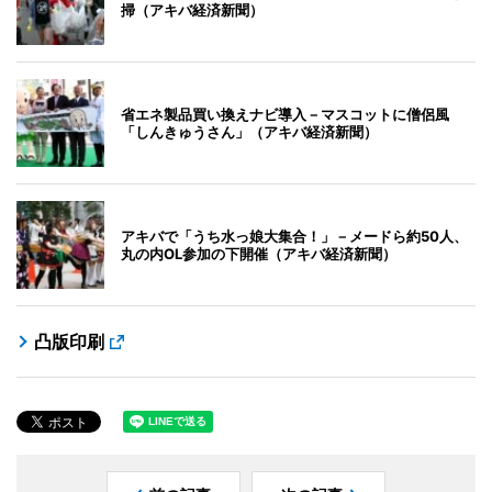
掃（アキバ経済新聞）
省エネ製品買い換えナビ導入－マスコットに僧侶風
「しんきゅうさん」（アキバ経済新聞）
アキバで「うち水っ娘大集合！」－メードら約50人、
丸の内OL参加の下開催（アキバ経済新聞）
凸版印刷