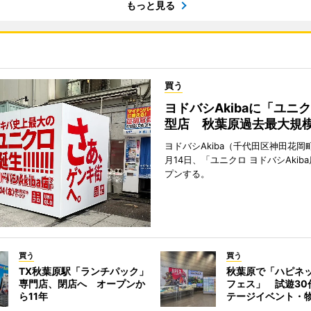
もっと見る
買う
ヨドバシAkibaに「ユニ
型店 秋葉原過去最大規
ヨドバシAkiba（千代田区神田花岡町
月14日、「ユニクロ ヨドバシAkib
プンする。
買う
買う
TX秋葉原駅「ランチパック」
秋葉原で「ハピネ
専門店、閉店へ オープンか
フェス」 試遊30
ら11年
テージイベント・