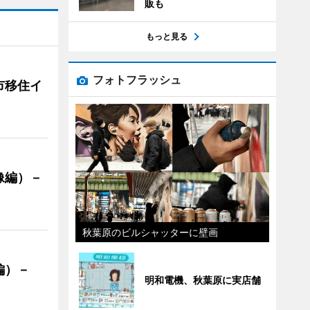
販も
もっと見る
フォトフラッシュ
市移住イ
像編）－
秋葉原のビルシャッターに壁画
編）－
明和電機、秋葉原に実店舗
」