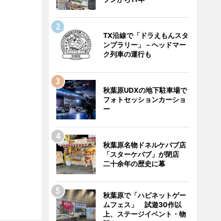
TX沿線で「ドラえもんスタ
ンプラリー」－ヘッドマー
ク列車の運行も
秋葉原UDXの地下駐車場で
フォトセッションカーショ
ー
秋葉原名物ドネルケバブ店
「スターケバブ」が閉店
二十余年の歴史に幕
秋葉原で「ハピネットゲー
ムフェス」 試遊30作以
上、ステージイベント・物