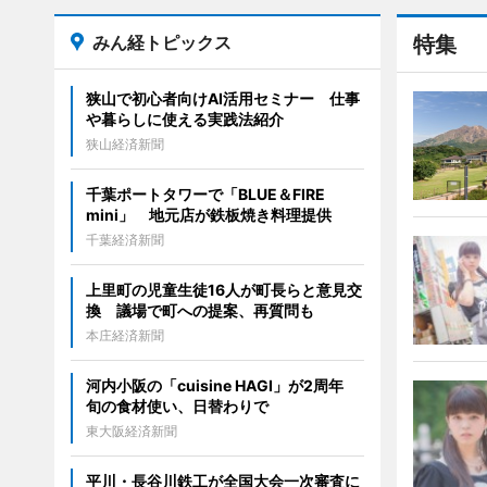
みん経トピックス
特集
狭山で初心者向けAI活用セミナー 仕事
や暮らしに使える実践法紹介
狭山経済新聞
千葉ポートタワーで「BLUE＆FIRE
mini」 地元店が鉄板焼き料理提供
千葉経済新聞
上里町の児童生徒16人が町長らと意見交
換 議場で町への提案、再質問も
本庄経済新聞
河内小阪の「cuisine HAGI」が2周年
旬の食材使い、日替わりで
東大阪経済新聞
平川・長谷川鉄工が全国大会一次審査に