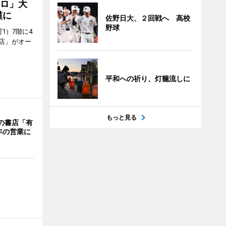
クロ」大
模に
佐野日大、２回戦へ 高校
野球
1）7階に4
a店」がオー
平和への祈り、灯籠流しに
もっと見る
階の書店「有
年の営業に