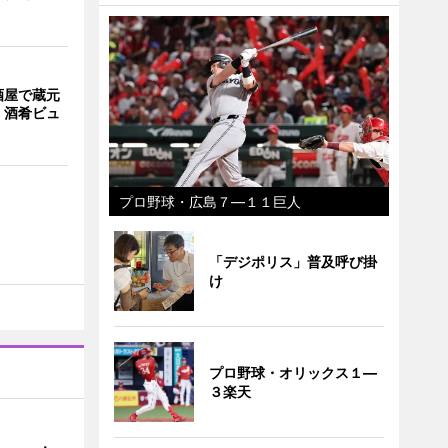
酒屋で蔵元
 酒肴ビュ
プロ野球・広島７―１１巨人
「デジポリス」普及呼び掛
け
プロ野球・オリックス１―
３楽天