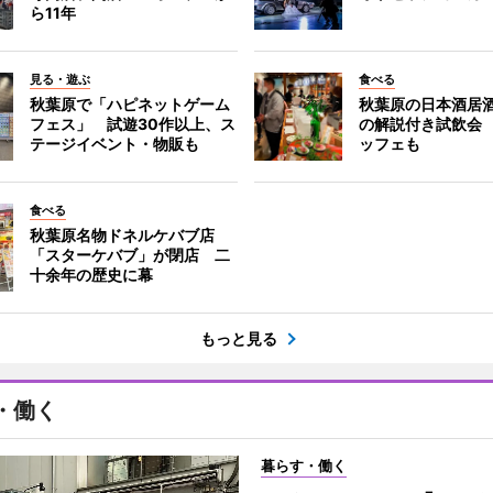
ら11年
見る・遊ぶ
食べる
秋葉原で「ハピネットゲーム
秋葉原の日本酒居
フェス」 試遊30作以上、ス
の解説付き試飲会
テージイベント・物販も
ッフェも
食べる
秋葉原名物ドネルケバブ店
「スターケバブ」が閉店 二
十余年の歴史に幕
もっと見る
・働く
暮らす・働く