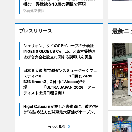
挑む 浮世絵を10層の鋼板で再現
弘前経済新聞
プレスリリース
最新ニ
シャリオン、タイのCPグループの子会社
INGENS GLOBUS Co., Ltd. と資本提携お
よび合弁会社設立に関する調印式を実施
日本最大級 都市型ダンスミュージックフェ
スティバル 1日目にZedd
B2B Knock2、2日目にAlessoが登
場！ 「ULTRA JAPAN 2026」アー
ティスト出演日程公開！
Nigel Cabournが愛した表参道に、彼の“好
き”を詰め込んだ関東最大店舗がオープン。
もっと見る