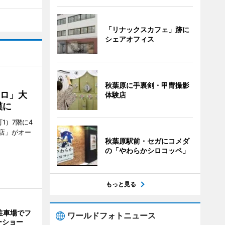
「リナックスカフェ」跡に
シェアオフィス
秋葉原に手裏剣・甲冑撮影
クロ」大
体験店
模に
1）7階に4
a店」がオー
秋葉原駅前・セガにコメダ
の「やわらかシロコッペ」
もっと見る
駐車場でフ
ワールドフォトニュース
ーショー