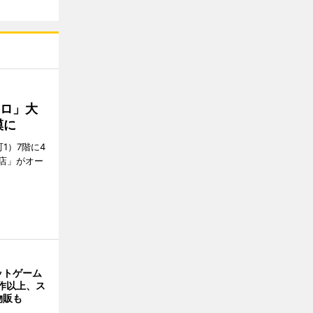
クロ」大
模に
1）7階に4
a店」がオー
ットゲーム
作以上、ス
物販も