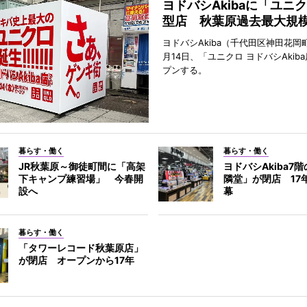
ヨドバシAkibaに「ユニ
型店 秋葉原過去最大規
ヨドバシAkiba（千代田区神田花岡町
月14日、「ユニクロ ヨドバシAkib
プンする。
暮らす・働く
暮らす・働く
JR秋葉原～御徒町間に「高架
ヨドバシAkiba7
下キャンプ練習場」 今春開
隣堂」が閉店 17
設へ
幕
暮らす・働く
「タワーレコード秋葉原店」
が閉店 オープンから17年