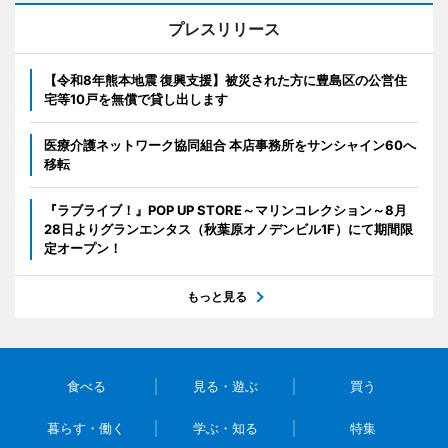
プレスリリース
【令和8年熊本地震 復興支援】被災された方に豊島区の公営住
宅等10戸を無償で貸し出します
医療介護ネットワーク協同組合 本店事務所をサンシャイン60へ
移転
『ラブライブ！』POP UP STORE～マリンコレクション～8月
28日よりグランエンタス（秋葉原オノデンビル1F）にて期間限
定オープン！
もっと見る
食べる
見る・遊ぶ
買う
暮らす・働く
学ぶ・知る
特集