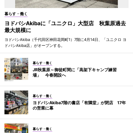
暮らす・働く
ヨドバシAkibaに「ユニクロ」大型店 秋葉原過去
最大規模に
ヨドバシAkiba（千代田区神田花岡町1）7階に4月14日、「ユニクロ ヨ
ドバシAkiba店」がオープンする。
暮らす・働く
JR秋葉原～御徒町間に「高架下キャンプ練習
場」 今春開設へ
暮らす・働く
ヨドバシAkiba7階の書店「有隣堂」が閉店 17年
の営業に幕
暮らす・働く