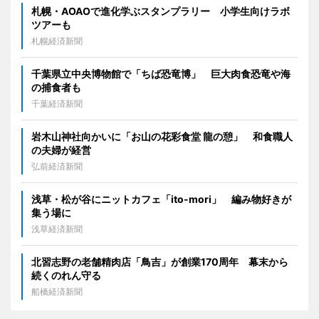
札幌・AOAOで進化学ぶスタンプラリー 小学生向けラボ
ツアーも
札幌経済新聞
千葉県立中央博物館で「ちば恐竜博」 巨大肉食恐竜や海
の捕食者も
千葉経済新聞
岩木山神社向かいに「お山の花彩食堂 龍の憩」 和食職人
の夫婦が経営
弘前経済新聞
浅草・松が谷にニットカフェ「ito-mori」 編み物好きが
集う場に
浅草経済新聞
北習志野の老舗精肉店「鳥吉」が創業170周年 幕末から
続くのれん守る
船橋経済新聞