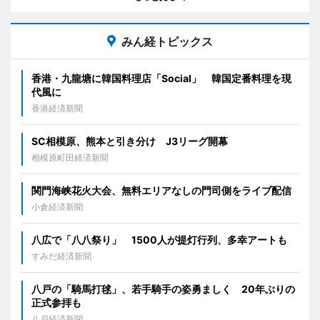
みん経トピックス
香港・九龍塘に韓国料理店「Social」 韓国定番料理を現
代風に
香港経済新聞
SC相模原、熊本と引き分け J3リーグ開幕
相模原町田経済新聞
関門海峡花火大会、無料エリアなしの門司側をライブ配信
小倉経済新聞
八広で「八八祭り」 1500人が提灯行列、多幸アートも
すみだ経済新聞
八戸の「騎馬打毬」、若手騎手の姿勇ましく 20年ぶりの
正式参拝も
八戸経済新聞