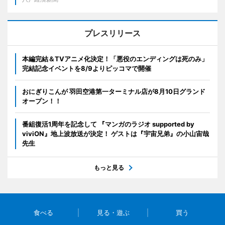
プレスリリース
本編完結＆TVアニメ化決定！「悪役のエンディングは死のみ」
完結記念イベントを8/9よりピッコマで開催
おにぎりこんが 羽田空港第一ターミナル店が8月10日グランド
オープン！！
番組復活1周年を記念して 『マンガのラジオ supported by
viviON』地上波放送が決定！ ゲストは『宇宙兄弟』の小山宙哉
先生
もっと見る
食べる
見る・遊ぶ
買う