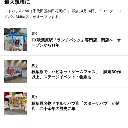
最大規模に
ヨドバシAkiba（千代田区神田花岡町1）7階に4月14日、「ユニクロ ヨ
ドバシAkiba店」がオープンする。
買う
TX秋葉原駅「ランチパック」専門店、閉店へ オ
ープンから11年
買う
秋葉原で「ハピネットゲームフェス」 試遊30作
以上、ステージイベント・物販も
買う
秋葉原名物ドネルケバブ店「スターケバブ」が閉
店 二十余年の歴史に幕