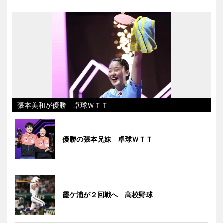
張本美和が優勝 卓球ＷＴＴ
優勝の張本兄妹 卓球ＷＴＴ
霞ケ浦が２回戦へ 高校野球