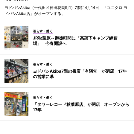
ヨドバシAkiba（千代田区神田花岡町1）7階に4月14日、「ユニクロ ヨ
ドバシAkiba店」がオープンする。
暮らす・働く
JR秋葉原～御徒町間に「高架下キャンプ練習
場」 今春開設へ
暮らす・働く
ヨドバシAkiba7階の書店「有隣堂」が閉店 17年
の営業に幕
暮らす・働く
「タワーレコード秋葉原店」が閉店 オープンから
17年