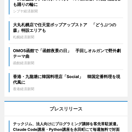
も踊りの輪に
シブヤ経済新聞
大丸札幌店で任天堂ポップアップストア 「どうぶつの
森」特設エリアも
札幌経済新聞
OMO5函館で「函館夜景の日」 手回しオルガンで野外劇
テーマ曲
函館経済新聞
香港・九龍塘に韓国料理店「Social」 韓国定番料理を現
代風に
香港経済新聞
プレスリリース
テックジム、法人向けにプログラミング講師を客先常駐派遣。
Claude Code講座・Python講座を永田町にて毎週無料で対面