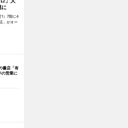
クロ」大
模に
1）7階に4
a店」がオー
階の書店「有
年の営業に