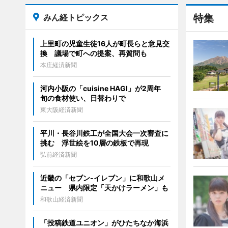
みん経トピックス
特集
上里町の児童生徒16人が町長らと意見交
換 議場で町への提案、再質問も
本庄経済新聞
河内小阪の「cuisine HAGI」が2周年
旬の食材使い、日替わりで
東大阪経済新聞
平川・長谷川鉄工が全国大会一次審査に
挑む 浮世絵を10層の鉄板で再現
弘前経済新聞
近畿の「セブン-イレブン」に和歌山メ
ニュー 県内限定「天かけラーメン」も
和歌山経済新聞
「投稿鉄道ユニオン」がひたちなか海浜