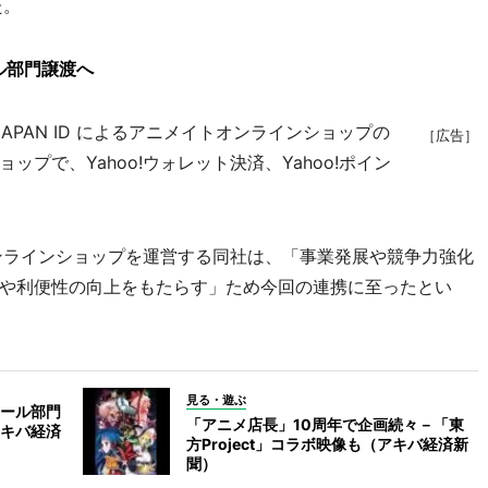
た。
ル部門譲渡へ
APAN ID によるアニメイトオンラインショップの
［広告］
プで、Yahoo!ウォレット決済、Yahoo!ポイン
ンラインショップを運営する同社は、「事業発展や競争力強化
や利便性の向上をもたらす」ため今回の連携に至ったとい
見る・遊ぶ
ール部門
「アニメ店長」10周年で企画続々－「東
キバ経済
方Project」コラボ映像も（アキバ経済新
聞）