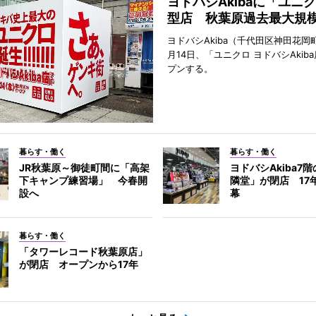
ヨドバシAkibaに「ユニ
型店 秋葉原過去最大規
ヨドバシAkiba（千代田区神田花岡町
月14日、「ユニクロ ヨドバシAkib
プンする。
暮らす・働く
暮らす・働く
JR秋葉原～御徒町間に「高架
ヨドバシAkiba7
下キャンプ練習場」 今春開
隣堂」が閉店 17
設へ
幕
暮らす・働く
「タワーレコード秋葉原店」
が閉店 オープンから17年