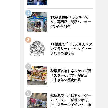
TX秋葉原駅「ランチパッ
ク」専門店、閉店へ オー
プンから11年
TX沿線で「ドラえもんスタ
ンプラリー」－ヘッドマー
ク列車の運行も
秋葉原名物ドネルケバブ店
「スターケバブ」が閉店
二十余年の歴史に幕
秋葉原で「ハピネットゲー
ムフェス」 試遊30作以
上、ステージイベント・物