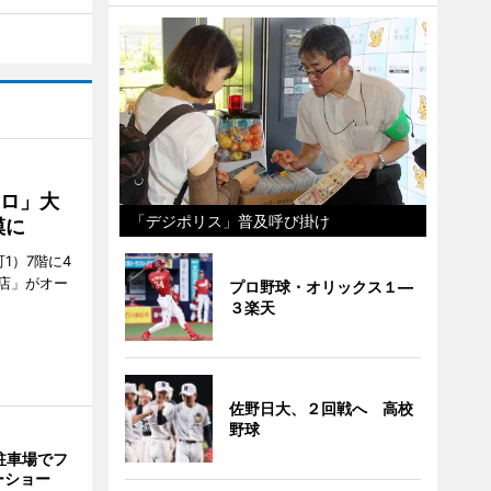
クロ」大
「デジポリス」普及呼び掛け
模に
1）7階に4
a店」がオー
プロ野球・オリックス１―
３楽天
佐野日大、２回戦へ 高校
野球
駐車場でフ
ーショー