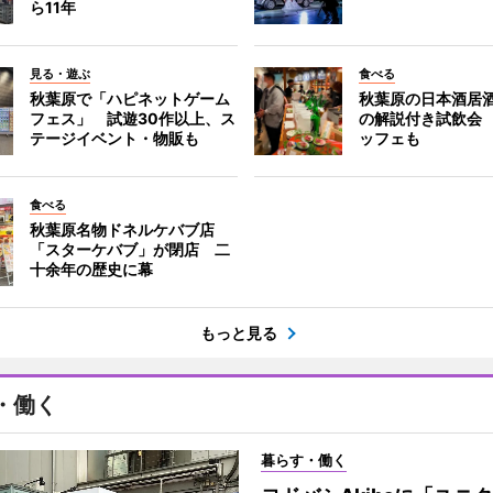
ら11年
見る・遊ぶ
食べる
秋葉原で「ハピネットゲーム
秋葉原の日本酒居
フェス」 試遊30作以上、ス
の解説付き試飲会
テージイベント・物販も
ッフェも
食べる
秋葉原名物ドネルケバブ店
「スターケバブ」が閉店 二
十余年の歴史に幕
もっと見る
・働く
暮らす・働く