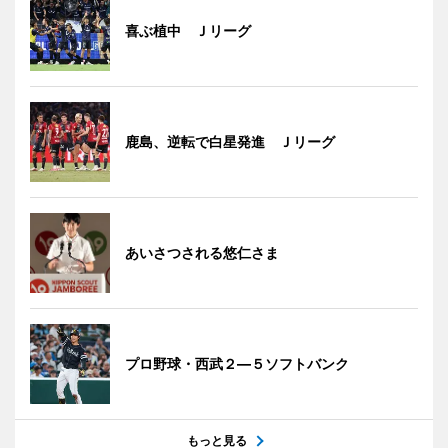
喜ぶ植中 Ｊリーグ
鹿島、逆転で白星発進 Ｊリーグ
あいさつされる悠仁さま
プロ野球・西武２―５ソフトバンク
もっと見る