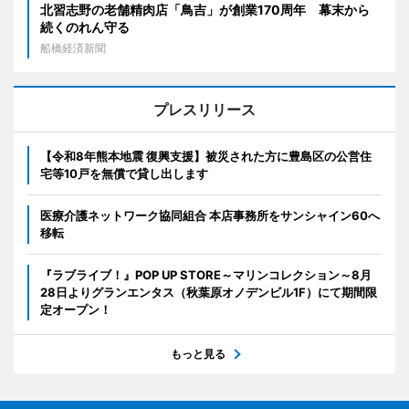
北習志野の老舗精肉店「鳥吉」が創業170周年 幕末から
続くのれん守る
船橋経済新聞
プレスリリース
【令和8年熊本地震 復興支援】被災された方に豊島区の公営住
宅等10戸を無償で貸し出します
医療介護ネットワーク協同組合 本店事務所をサンシャイン60へ
移転
『ラブライブ！』POP UP STORE～マリンコレクション～8月
28日よりグランエンタス（秋葉原オノデンビル1F）にて期間限
定オープン！
もっと見る