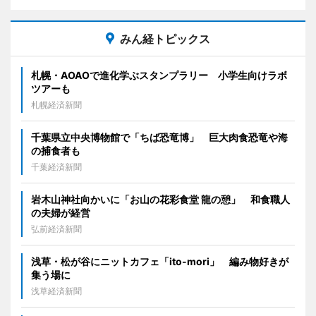
みん経トピックス
札幌・AOAOで進化学ぶスタンプラリー 小学生向けラボ
ツアーも
札幌経済新聞
千葉県立中央博物館で「ちば恐竜博」 巨大肉食恐竜や海
の捕食者も
千葉経済新聞
岩木山神社向かいに「お山の花彩食堂 龍の憩」 和食職人
の夫婦が経営
弘前経済新聞
浅草・松が谷にニットカフェ「ito-mori」 編み物好きが
集う場に
浅草経済新聞