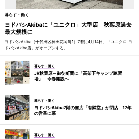
暮らす・働く
ヨドバシAkibaに「ユニクロ」大型店 秋葉原過去
最大規模に
ヨドバシAkiba（千代田区神田花岡町1）7階に4月14日、「ユニクロ ヨ
ドバシAkiba店」がオープンする。
暮らす・働く
JR秋葉原～御徒町間に「高架下キャンプ練習
場」 今春開設へ
暮らす・働く
ヨドバシAkiba7階の書店「有隣堂」が閉店 17年
の営業に幕
暮らす・働く