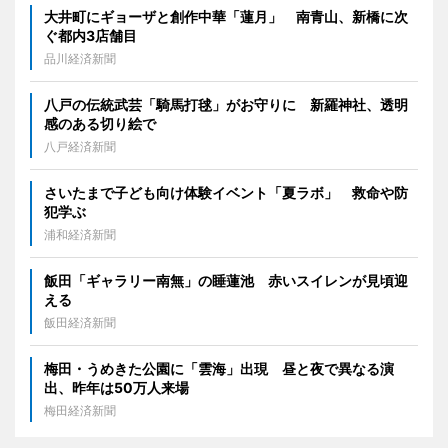
大井町にギョーザと創作中華「蓮月」 南青山、新橋に次
ぐ都内3店舗目
品川経済新聞
八戸の伝統武芸「騎馬打毬」がお守りに 新羅神社、透明
感のある切り絵で
八戸経済新聞
さいたまで子ども向け体験イベント「夏ラボ」 救命や防
犯学ぶ
浦和経済新聞
飯田「ギャラリー南無」の睡蓮池 赤いスイレンが見頃迎
える
飯田経済新聞
梅田・うめきた公園に「雲海」出現 昼と夜で異なる演
出、昨年は50万人来場
梅田経済新聞