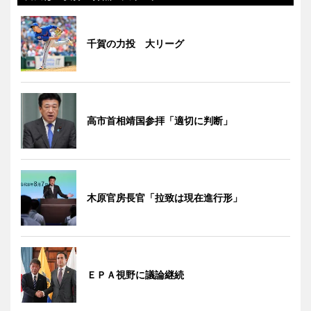
千賀の力投 大リーグ
高市首相靖国参拝「適切に判断」
木原官房長官「拉致は現在進行形」
ＥＰＡ視野に議論継続