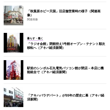
「秋葉原ホビー天国」旧店舗営業時の様子（関連画
像）
関連画像
暮らす・働く
「ラジオ会館」閉館控え1号館オープン－テナント順次
移転へ（アキバ経済新聞）
駅前のシンボル石丸電気パソコン館が閉店－本店に機
能統合で（アキバ経済新聞）
「アキハバラデパート」が55年の歴史に幕（アキバ経
済新聞）