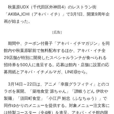
秋葉原UDX（千代田区外神田4）のレストラン街
「AKIBA_ICHI（アキバ・イチ）」で3月1日、開業9周年企
画が始まった。
［広告］
期間中、クーポン付冊子「アキバ・イチマガジン」を同
館内や秋葉原駅前で無料配布するほか、アキバ・イチ全
29店舗が特別に開発したスペシャルランチが食べられる
招待券を500人に進呈する。応募は館内・店舗に設置の応
募用紙とアキバ・イチメルマガ、LINE@から。
3月14日～22日は、アニメ「幸腹グラフィティ」とのコ
ラボを展開。「築地食堂 源ちゃん」「讃岐うどん 伊吹や
製麺」「須田町食堂」「小江戸 鮒忠（ふなちゅう）」で
同作ゆかりのメニューを提供する。対象メニュー注文客に
は特製コースター（全4種）を進呈。アキバ・イチ館内限