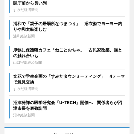
開庁前から長い列
すみだ経済新聞
浦和で「親子の居場所なつまつり」 浴衣姿でヨーヨー釣
りや和太鼓楽しむ
浦和経済新聞
厚狭に保護猫カフェ「ねことおちゃ」 古民家改築、猫と
の触れ合いも
山口宇部経済新聞
文花で学生企画の「すみだタウンミーティング」 4テーマ
で意見交換
すみだ経済新聞
沼津発祥の医学研究会「U-TECH」開催へ 関係者らが沼
津市長を表敬訪問
沼津経済新聞