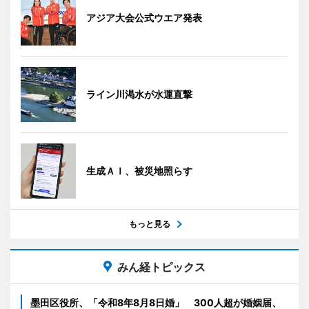
アジア大会公式ウエア発表
ライン川渇水が水運直撃
生成ＡＩ、被災地照らす
もっと見る
みん経トピックス
墨田区役所、「令和8年8月8日婚」 300人超が婚姻届、