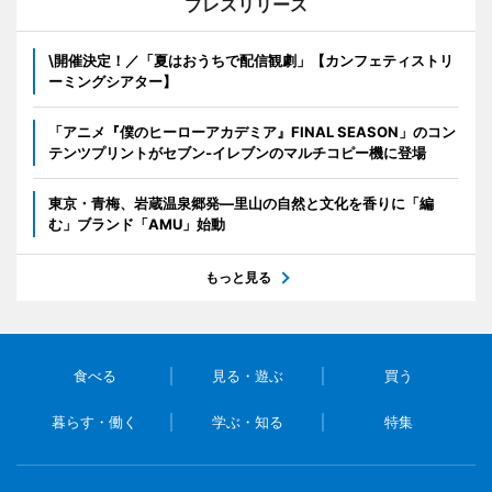
プレスリリース
\開催決定！／「夏はおうちで配信観劇」【カンフェティストリ
ーミングシアター】
「アニメ『僕のヒーローアカデミア』FINAL SEASON」のコン
テンツプリントがセブン‐イレブンのマルチコピー機に登場
東京・青梅、岩蔵温泉郷発―里山の自然と文化を香りに「編
む」ブランド「AMU」始動
もっと見る
食べる
見る・遊ぶ
買う
暮らす・働く
学ぶ・知る
特集