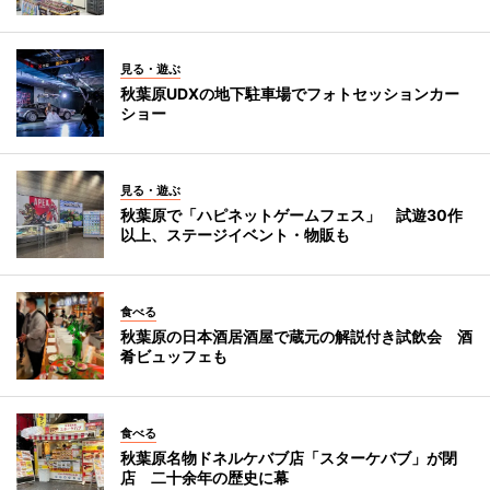
見る・遊ぶ
秋葉原UDXの地下駐車場でフォトセッションカー
ショー
見る・遊ぶ
秋葉原で「ハピネットゲームフェス」 試遊30作
以上、ステージイベント・物販も
食べる
秋葉原の日本酒居酒屋で蔵元の解説付き試飲会 酒
肴ビュッフェも
食べる
秋葉原名物ドネルケバブ店「スターケバブ」が閉
店 二十余年の歴史に幕