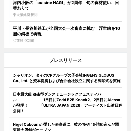
河内小阪の「cuisine HAGI」が2周年 旬の食材使い、日
替わりで
東大阪経済新聞
平川・長谷川鉄工が全国大会一次審査に挑む 浮世絵を10
層の鋼板で再現
弘前経済新聞
プレスリリース
シャリオン、タイのCPグループの子会社INGENS GLOBUS
Co., Ltd. と資本提携および合弁会社設立に関する調印式を実施
日本最大級 都市型ダンスミュージックフェスティバ
ル 1日目にZedd B2B Knock2、2日目にAlesso
が登場！ 「ULTRA JAPAN 2026」アーティスト出演日程
公開！
Nigel Cabournが愛した表参道に、彼の“好き”を詰め込んだ関
東最大店舗がオープン。