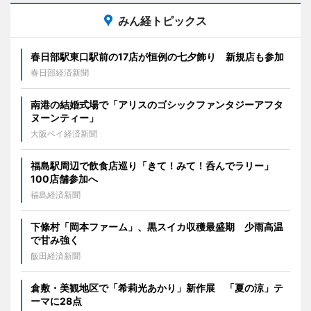
みん経トピックス
春日部駅東口駅前の17店が恒例の七夕飾り 新規店も参加
春日部経済新聞
南港の結婚式場で「アリスのゴシックファンタジーアフタ
ヌーンティー」
大阪ベイ経済新聞
福島駅周辺で飲食店巡り「きて！みて！呑んでラリー」
100店舗参加へ
福島経済新聞
下條村「岡本ファーム」、黒スイカ収穫最盛期 少雨高温
で甘み強く
飯田経済新聞
倉敷・美観地区で「希莉光あかり」新作展 「夏の涼」テ
ーマに28点