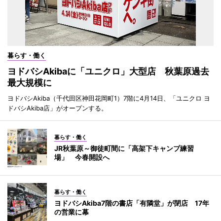
暮らす・働く
ヨドバシAkibaに「ユニクロ」大型店 秋葉原過去
最大規模に
ヨドバシAkiba（千代田区神田花岡町1）7階に4月14日、「ユニクロ ヨ
ドバシAkiba店」がオープンする。
暮らす・働く
JR秋葉原～御徒町間に「高架下キャンプ練習
場」 今春開設へ
暮らす・働く
ヨドバシAkiba7階の書店「有隣堂」が閉店 17年
の営業に幕