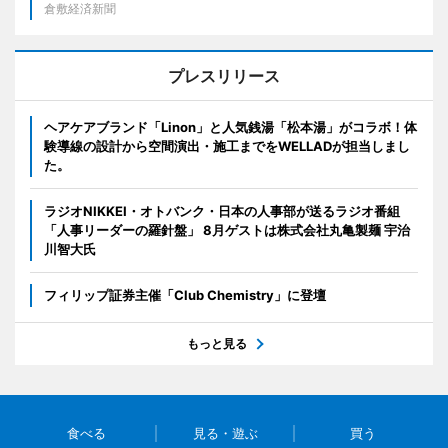
倉敷経済新聞
プレスリリース
ヘアケアブランド「Linon」と人気銭湯「松本湯」がコラボ！体
験導線の設計から空間演出・施工までをWELLADが担当しまし
た。
ラジオNIKKEI・オトバンク・日本の人事部が送るラジオ番組
「人事リーダーの羅針盤」 8月ゲストは株式会社丸亀製麺 宇治
川智大氏
フィリップ証券主催「Club Chemistry」に登壇
もっと見る
食べる
見る・遊ぶ
買う