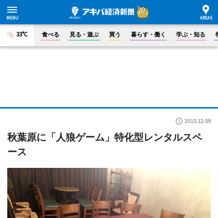
33°C
食べる
見る・遊ぶ
買う
暮らす・働く
学ぶ・知る
2015.12.09
秋葉原に「人狼ゲーム」特化型レンタルスペ
ース