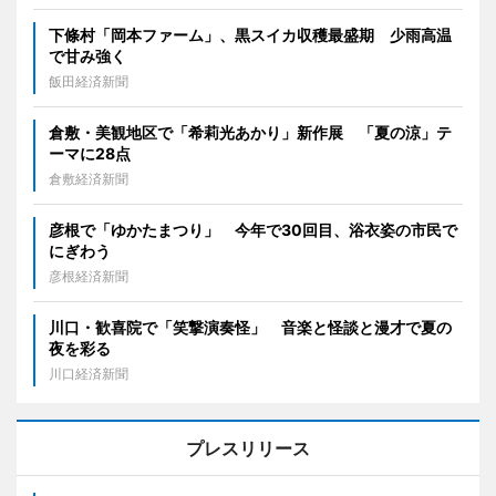
下條村「岡本ファーム」、黒スイカ収穫最盛期 少雨高温
で甘み強く
飯田経済新聞
倉敷・美観地区で「希莉光あかり」新作展 「夏の涼」テ
ーマに28点
倉敷経済新聞
彦根で「ゆかたまつり」 今年で30回目、浴衣姿の市民で
にぎわう
彦根経済新聞
川口・歓喜院で「笑撃演奏怪」 音楽と怪談と漫才で夏の
夜を彩る
川口経済新聞
プレスリリース