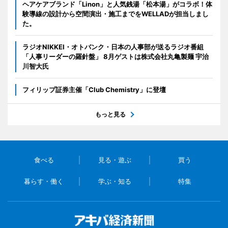
ヘアケアブランド「Linon」と人気銭湯「松本湯」がコラボ！体
験導線の設計から空間演出・施工までをWELLADが担当しまし
た。
ラジオNIKKEI・オトバンク・日本の人事部が送るラジオ番組
「人事リーダーの羅針盤」 8月ゲストは株式会社丸亀製麺 宇治
川智大氏
フィリップ証券主催「Club Chemistry」に登壇
もっと見る
食べる
見る・遊ぶ
買う
暮らす・働く
学ぶ・知る
特集