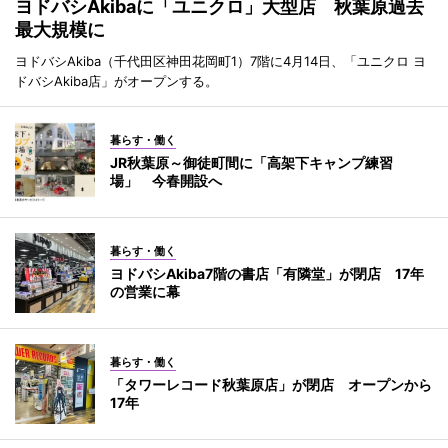
ヨドバシAkibaに「ユニクロ」大型店 秋葉原過去
最大規模に
ヨドバシAkiba（千代田区神田花岡町1）7階に4月14日、「ユニクロ ヨ
ドバシAkiba店」がオープンする。
暮らす・働く
JR秋葉原～御徒町間に「高架下キャンプ練習
場」 今春開設へ
暮らす・働く
ヨドバシAkiba7階の書店「有隣堂」が閉店 17年
の営業に幕
暮らす・働く
「タワーレコード秋葉原店」が閉店 オープンから
17年