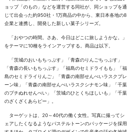
ョップ「のもの」などを運営する同社が、同ショップを通
じて出会った約950社・1万商品の中から、東日本各地の8
企業と連携し、開発した新しい菓子シリーズ。
「おやつの時間。さあ、今日はどこに旅しようかな。」
をテーマに10種をラインアップする。商品は以下。
「茨城のおいもちっぷす」「青森のりんごちっぷす」
「青森の長いもちっぷす」「福島のセミドライもも」「福
島のセミドライりんご」「青森の南部せんべいラスクプレ
ーン味」「青森の南部せんべいラスクシナモン味」「千葉
のプチぬれせんべい」「茨城のひとくちほしいも」「千葉
のざくざくあらピー」。
ターゲットは、20～40代の働く女性。写真に撮ってシ
ェアしたくなるようなパステルトーンのパッケージを採用
するほか、タブロイド調のデザインで生産者の話や各地域