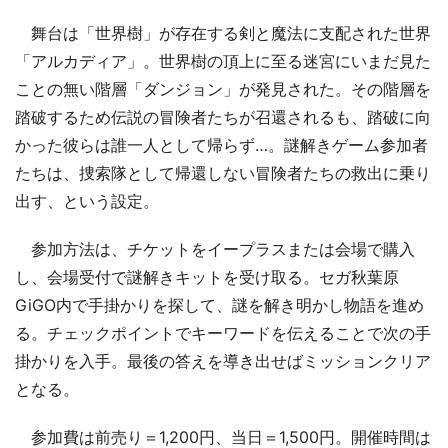
舞台は「世界樹」が存在する剣と魔法に支配された世界
「アルカディア」。世界樹の頂上に至る迷宮にいまだ見た
ことの無い階層「ダンジョン」が発見された。その階層を
踏破するため伝説の冒険者たちが召還されるも、踏破に向
かった彼らは誰一人として帰らず…。謎解きゲーム参加者
たちは、捜索隊として帰還しない冒険者たちの救出に乗り
出す、という設定。
参加方法は、チケットをイープラスまたは会場で購入
し、会場受付で謎解きキットを受け取る。セガ秋葉原
GiGO内で手掛かりを探して、謎を解き明かし物語を進め
る。チェックポイントでキーワードを伝えることで次の手
掛かりを入手。最後の答えを導き出せばミッションクリア
となる。
参加費は前売り＝1,200円、当日＝1,500円。開催時間は