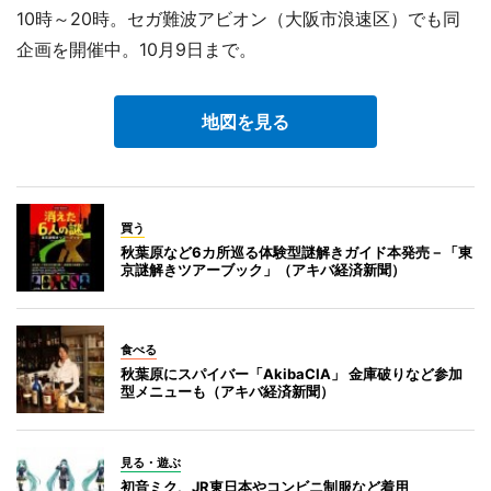
10時～20時。セガ難波アビオン（大阪市浪速区）でも同
企画を開催中。10月9日まで。
地図を見る
買う
秋葉原など6カ所巡る体験型謎解きガイド本発売－「東
京謎解きツアーブック」（アキバ経済新聞）
食べる
秋葉原にスパイバー「AkibaCIA」 金庫破りなど参加
型メニューも（アキバ経済新聞）
見る・遊ぶ
初音ミク、JR東日本やコンビニ制服など着用