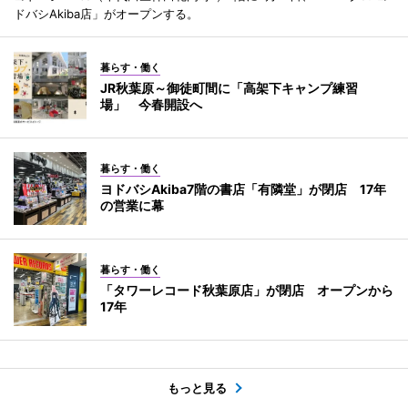
ドバシAkiba店」がオープンする。
暮らす・働く
JR秋葉原～御徒町間に「高架下キャンプ練習
場」 今春開設へ
暮らす・働く
ヨドバシAkiba7階の書店「有隣堂」が閉店 17年
の営業に幕
暮らす・働く
「タワーレコード秋葉原店」が閉店 オープンから
17年
もっと見る