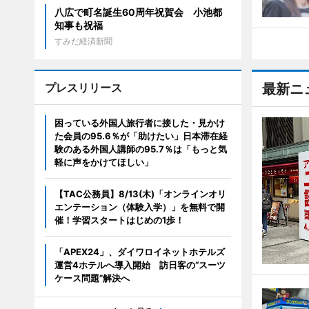
八広で町名誕生60周年祝賀会 小池都
知事も祝福
すみだ経済新聞
プレスリリース
最新ニ
困っている外国人旅行者に接した・見かけ
た会員の95.6％が「助けたい」日本滞在経
験のある外国人講師の95.7％は「もっと気
軽に声をかけてほしい」
【TAC公務員】8/13(木)「オンラインオリ
エンテーション（体験入学）」を無料で開
催！学習スタートはじめの1歩！
「APEX24」、ダイワロイネットホテルズ
運営4ホテルへ導入開始 訪日客の“スーツ
ケース問題”解決へ