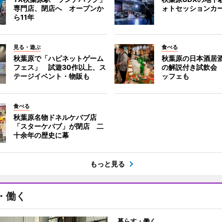
専門店、閉店へ オープンか
ォトセッションカ
ら11年
見る・遊ぶ
食べる
秋葉原で「ハピネットゲーム
秋葉原の日本酒居
フェス」 試遊30作以上、ス
の解説付き試飲会
テージイベント・物販も
ッフェも
食べる
秋葉原名物ドネルケバブ店
「スターケバブ」が閉店 二
十余年の歴史に幕
もっと見る
・働く
暮らす・働く