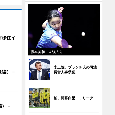
市移住イ
張本美和、４強入り
米上院、ブランチ氏の司法
像編）－
長官人事承認
柏、開幕白星 Ｊリーグ
編）－
」