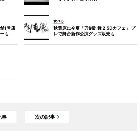
食べる
舗1号店
秋葉原に今夏「刀剣乱舞 2.5Dカフェ」 プ
ーも
レで舞台新作公演グッズ販売も
記事
次の記事