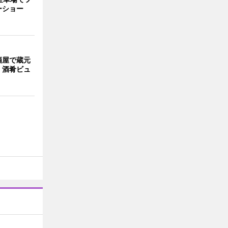
ーショー
酒屋で蔵元
 酒肴ビュ