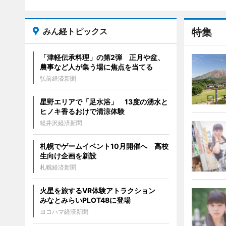
みん経トピックス
特集
「津軽伝承料理」の第2弾 正月や盆、
農事など人が集う場に焦点を当てる
弘前経済新聞
星野エリアで「足水浴」 13度の湧水と
ヒノキ香るおけで清涼体験
軽井沢経済新聞
札幌でゲームイベント10月開催へ 高校
生向け企画を新設
札幌経済新聞
火星を旅するVR体験アトラクション
みなとみらいPLOT48に登場
ヨコハマ経済新聞