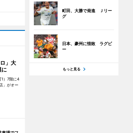
町田、大勝で発進 Ｊリー
グ
日本、豪州に惜敗 ラグビ
ー
クロ」大
模に
もっと見る
1）7階に4
a店」がオー
駐車場でフ