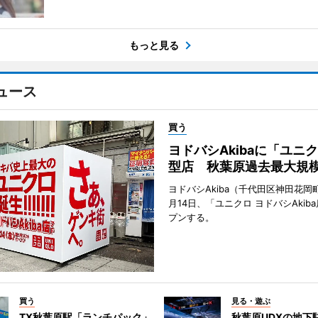
もっと見る
ュース
買う
ヨドバシAkibaに「ユニ
型店 秋葉原過去最大規
ヨドバシAkiba（千代田区神田花岡町
月14日、「ユニクロ ヨドバシAkib
プンする。
買う
見る・遊ぶ
TX秋葉原駅「ランチパック」
秋葉原UDXの地下