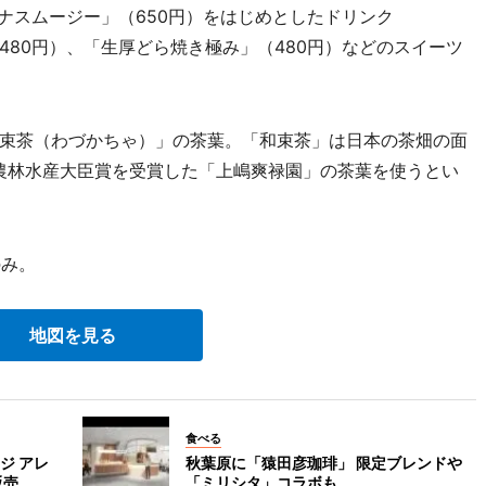
ナスムージー」（650円）をはじめとしたドリンク
80円）、「生厚どら焼き極み」（480円）などのスイーツ
束茶（わづかちゃ）」の茶葉。「和束茶」は日本の茶畑の面
も農林水産大臣賞を受賞した「上嶋爽禄園」の茶葉を使うとい
のみ。
地図を見る
食べる
ジ アレ
秋葉原に「猿田彦珈琲」 限定ブレンドや
販売
「ミリシタ」コラボも