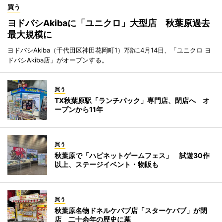
買う
ヨドバシAkibaに「ユニクロ」大型店 秋葉原過去
最大規模に
ヨドバシAkiba（千代田区神田花岡町1）7階に4月14日、「ユニクロ ヨ
ドバシAkiba店」がオープンする。
買う
TX秋葉原駅「ランチパック」専門店、閉店へ オ
ープンから11年
買う
秋葉原で「ハピネットゲームフェス」 試遊30作
以上、ステージイベント・物販も
買う
秋葉原名物ドネルケバブ店「スターケバブ」が閉
店 二十余年の歴史に幕