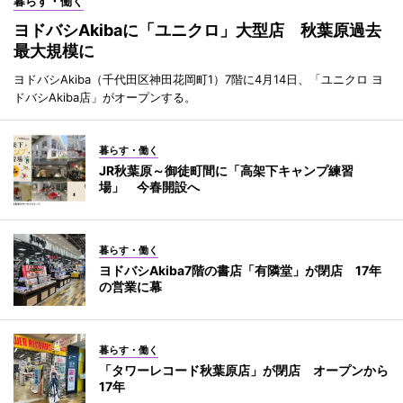
暮らす・働く
ヨドバシAkibaに「ユニクロ」大型店 秋葉原過去
最大規模に
ヨドバシAkiba（千代田区神田花岡町1）7階に4月14日、「ユニクロ ヨ
ドバシAkiba店」がオープンする。
暮らす・働く
JR秋葉原～御徒町間に「高架下キャンプ練習
場」 今春開設へ
暮らす・働く
ヨドバシAkiba7階の書店「有隣堂」が閉店 17年
の営業に幕
暮らす・働く
「タワーレコード秋葉原店」が閉店 オープンから
17年