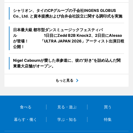
シャリオン、タイのCPグループの子会社INGENS GLOBUS
Co., Ltd. と資本提携および合弁会社設立に関する調印式を実施
日本最大級 都市型ダンスミュージックフェスティバ
ル 1日目にZedd B2B Knock2、2日目にAlesso
が登場！ 「ULTRA JAPAN 2026」アーティスト出演日程
公開！
Nigel Cabournが愛した表参道に、彼の“好き”を詰め込んだ関
東最大店舗がオープン。
もっと見る
食べる
見る・遊ぶ
買う
暮らす・働く
学ぶ・知る
特集