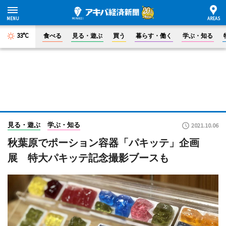
33°C
食べる
見る・遊ぶ
買う
暮らす・働く
学ぶ・知る
見る・遊ぶ
学ぶ・知る
2021.10.06
秋葉原でポーション容器「パキッテ」企画
展 特大パキッテ記念撮影ブースも