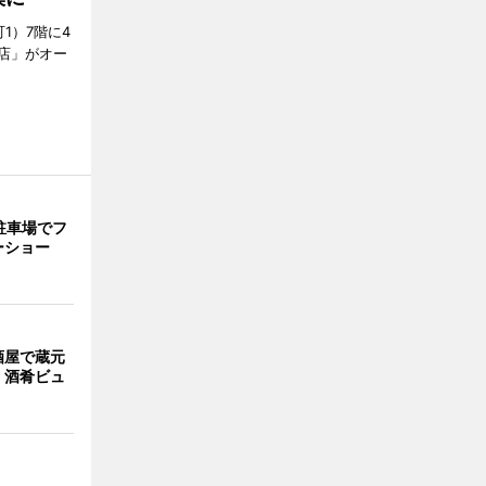
1）7階に4
a店」がオー
駐車場でフ
ーショー
酒屋で蔵元
 酒肴ビュ