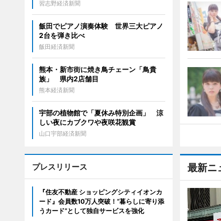
習志野経済新聞
飯田でピアノ演奏体験 世界三大ピアノ
2台を弾き比べ
飯田経済新聞
熊本・新市街に焼き鳥チェーン「鳥貴
族」 県内2店舗目
熊本経済新聞
宇部の植物館で「夏休み特別企画」 涼
しい夜にカブクワや夜咲花観賞
山口宇部経済新聞
プレスリリース
最新ニ
『住友不動産 ショッピングシティイオンカ
ード』会員数10万人突破！“暮らしに寄り添
うカード”として独自サービスを強化