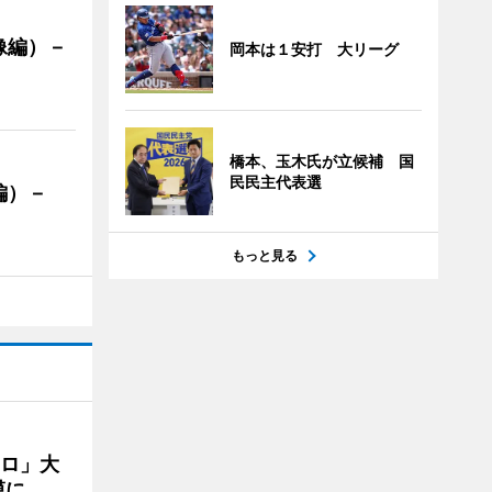
像編）－
岡本は１安打 大リーグ
橋本、玉木氏が立候補 国
民民主代表選
編）－
」
もっと見る
クロ」大
模に