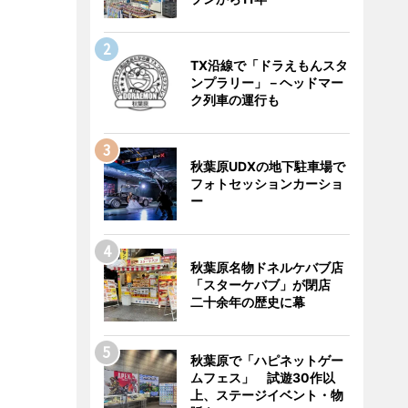
TX沿線で「ドラえもんスタ
ンプラリー」－ヘッドマー
ク列車の運行も
秋葉原UDXの地下駐車場で
フォトセッションカーショ
ー
秋葉原名物ドネルケバブ店
「スターケバブ」が閉店
二十余年の歴史に幕
秋葉原で「ハピネットゲー
ムフェス」 試遊30作以
上、ステージイベント・物