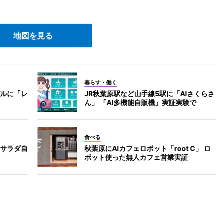
地図を見る
暮らす・働く
ルに「レ
JR秋葉原駅など山手線5駅に「AIさくらさ
ん」 「AI多機能自販機」実証実験で
食べる
サラダ自
秋葉原にAIカフェロボット「root C」 ロ
ボット使った無人カフェ営業実証