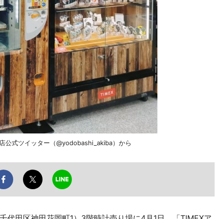
式ツイッター（@yodobashi_akiba）から
千代田区神田花岡町1）3階時計売り場に4月1日、「TIMEXア