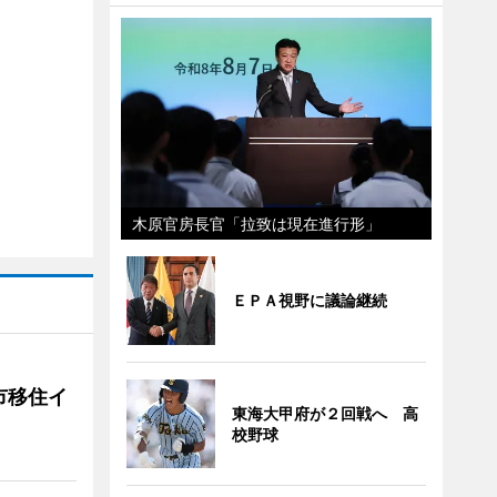
木原官房長官「拉致は現在進行形」
ＥＰＡ視野に議論継続
市移住イ
東海大甲府が２回戦へ 高
校野球