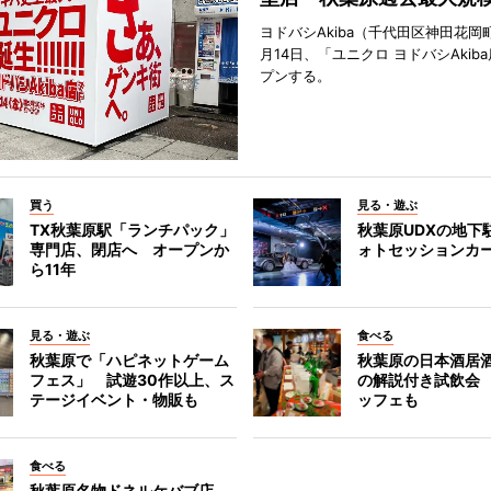
ヨドバシAkiba（千代田区神田花岡町
月14日、「ユニクロ ヨドバシAkib
プンする。
買う
見る・遊ぶ
TX秋葉原駅「ランチパック」
秋葉原UDXの地下
専門店、閉店へ オープンか
ォトセッションカ
ら11年
見る・遊ぶ
食べる
秋葉原で「ハピネットゲーム
秋葉原の日本酒居
フェス」 試遊30作以上、ス
の解説付き試飲会
テージイベント・物販も
ッフェも
食べる
秋葉原名物ドネルケバブ店