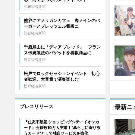
調布経済新聞
熊谷にアメリカンカフェ 肉メインのバ
ーガーとプレッツェル看板に
熊谷経済新聞
千歳烏山に「ディア ブレッド」 フラン
ス伝統製法のバゲットを看板商品に
経堂経済新聞
松戸でロックセッションイベント 初心
者歓迎、大音量で演奏楽しむ
松戸経済新聞
プレスリリース
最新ニ
『住友不動産 ショッピングシティイオンカ
ード』会員数10万人突破！“暮らしに寄り添
うカード”として独自サービスを強化