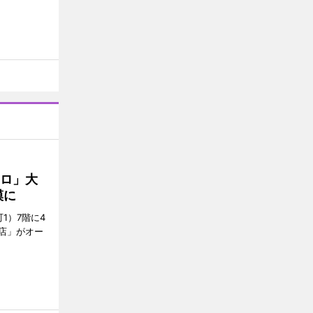
クロ」大
模に
1）7階に4
a店」がオー