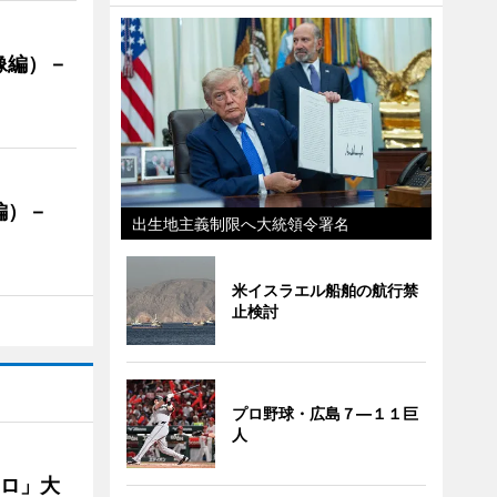
像編）－
編）－
出生地主義制限へ大統領令署名
」
米イスラエル船舶の航行禁
止検討
プロ野球・広島７―１１巨
人
クロ」大