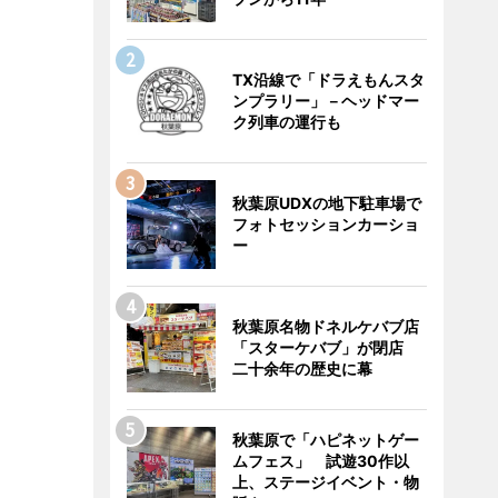
TX沿線で「ドラえもんスタ
ンプラリー」－ヘッドマー
ク列車の運行も
秋葉原UDXの地下駐車場で
フォトセッションカーショ
ー
秋葉原名物ドネルケバブ店
「スターケバブ」が閉店
二十余年の歴史に幕
秋葉原で「ハピネットゲー
ムフェス」 試遊30作以
上、ステージイベント・物