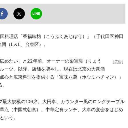
中国料理店「香福味坊（こうふくあじぼう）」（千代田区神田
団（L＆L、台東区）。
広めたい」と22年前、オーナーの梁宝璋（りょう
［広告］
ルーツ。以降、店舗を増やし、現在は北京の大衆酒
点心と広東料理を提供する「宝味八萬（ホウミハチマン）」
る。
最大規模の106席。大円卓、カウンター風のロングテーブル
早点（中国式朝食）、中華定食ランチ、大卓の宴会をはじめ
という。