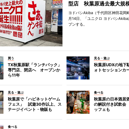
型店 秋葉原過去最大規
ヨドバシAkiba（千代田区神田花岡町
月14日、「ユニクロ ヨドバシAkib
プンする。
買う
見る・遊ぶ
TX秋葉原駅「ランチパック」
秋葉原UDXの地下
専門店、閉店へ オープンか
ォトセッションカ
ら11年
見る・遊ぶ
食べる
秋葉原で「ハピネットゲーム
秋葉原の日本酒居
フェス」 試遊30作以上、ス
の解説付き試飲会
テージイベント・物販も
ッフェも
食べる