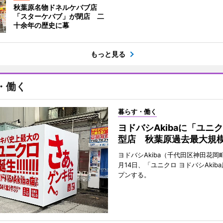
秋葉原名物ドネルケバブ店
「スターケバブ」が閉店 二
十余年の歴史に幕
もっと見る
・働く
暮らす・働く
ヨドバシAkibaに「ユニ
型店 秋葉原過去最大規
ヨドバシAkiba（千代田区神田花岡町
月14日、「ユニクロ ヨドバシAkib
プンする。