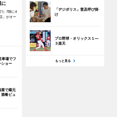
模に
「デジポリス」普及呼び掛
1）7階に4
け
a店」がオー
プロ野球・オリックス１―
３楽天
駐車場でフ
もっと見る
ーショー
酒屋で蔵元
 酒肴ビュ