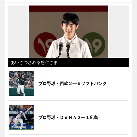
あいさつされる悠仁さま
プロ野球・西武２―５ソフトバンク
プロ野球・ＤｅＮＡ２―１広島