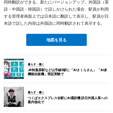
同時翻訳ができる、新たにバージョンアップ。外国語（英
語・中国語・韓国語）で話しかけられた場合、駅員が利用
する管理者画面上では日本語に翻訳して表示し、駅員が日
本語で話した内容は外国語に同時翻訳されて表示する。
地図を見る
暮らす・働く
JR秋葉原駅など山手線5駅に「AIさくらさん」 「AI多
機能自販機」実証実験で
暮らす・働く
つくばエクスプレス全駅にAI通訳機 訪日外国人客への
案内強化で