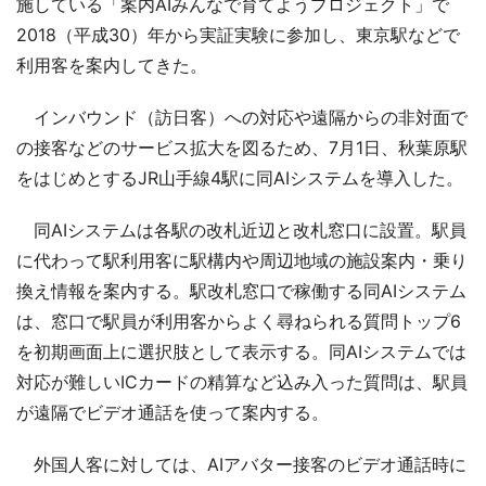
施している「案内AIみんなで育てようプロジェクト」で
2018（平成30）年から実証実験に参加し、東京駅などで
利用客を案内してきた。
インバウンド（訪日客）への対応や遠隔からの非対面で
の接客などのサービス拡大を図るため、7月1日、秋葉原駅
をはじめとするJR山手線4駅に同AIシステムを導入した。
同AIシステムは各駅の改札近辺と改札窓口に設置。駅員
に代わって駅利用客に駅構内や周辺地域の施設案内・乗り
換え情報を案内する。駅改札窓口で稼働する同AIシステム
は、窓口で駅員が利用客からよく尋ねられる質問トップ6
を初期画面上に選択肢として表示する。同AIシステムでは
対応が難しいICカードの精算など込み入った質問は、駅員
が遠隔でビデオ通話を使って案内する。
外国人客に対しては、AIアバター接客のビデオ通話時に