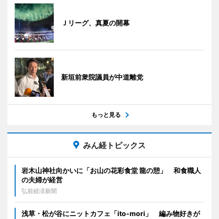
Ｊリーグ、真夏の開幕
新垣前衆院議員が中道離党
もっと見る
みん経トピックス
岩木山神社向かいに「お山の花彩食堂 龍の憩」 和食職人
の夫婦が経営
弘前経済新聞
浅草・松が谷にニットカフェ「ito-mori」 編み物好きが