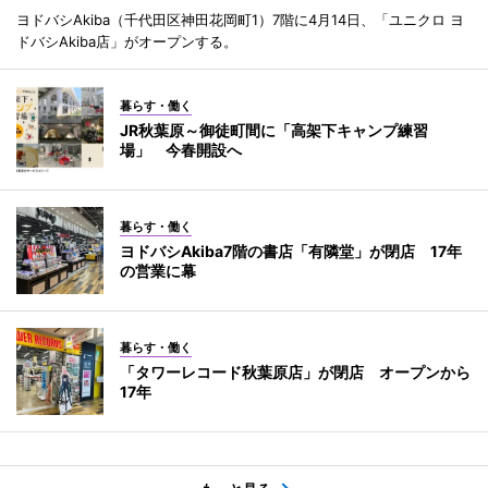
ヨドバシAkiba（千代田区神田花岡町1）7階に4月14日、「ユニクロ ヨ
ドバシAkiba店」がオープンする。
暮らす・働く
JR秋葉原～御徒町間に「高架下キャンプ練習
場」 今春開設へ
暮らす・働く
ヨドバシAkiba7階の書店「有隣堂」が閉店 17年
の営業に幕
暮らす・働く
「タワーレコード秋葉原店」が閉店 オープンから
17年