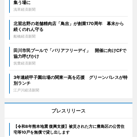
集う場に
浅草経済新聞
北習志野の老舗精肉店「鳥吉」が創業170周年 幕末から
続くのれん守る
船橋経済新聞
田川市民プールで「バリアフリーデイ」 開催に向けCFで
協力呼びかけ
筑豊経済新聞
3年連続甲子園出場の関東一高を応援 グリーンパレスが特
別ランチ
江戸川経済新聞
プレスリリース
【令和8年熊本地震 復興支援】被災された方に豊島区の公営住
宅等10戸を無償で貸し出します