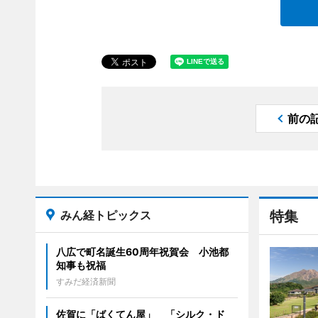
前の
みん経トピックス
特集
八広で町名誕生60周年祝賀会 小池都
知事も祝福
すみだ経済新聞
佐賀に「ばくてん屋」 「シルク・ド