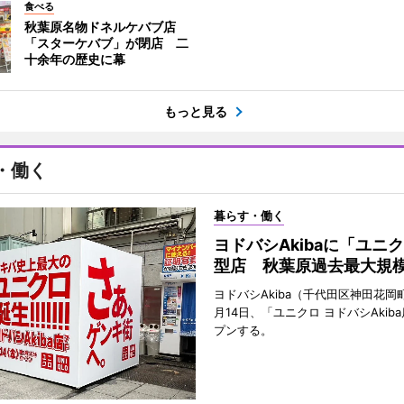
食べる
秋葉原名物ドネルケバブ店
「スターケバブ」が閉店 二
十余年の歴史に幕
もっと見る
・働く
暮らす・働く
ヨドバシAkibaに「ユニ
型店 秋葉原過去最大規
ヨドバシAkiba（千代田区神田花岡町
月14日、「ユニクロ ヨドバシAkib
プンする。