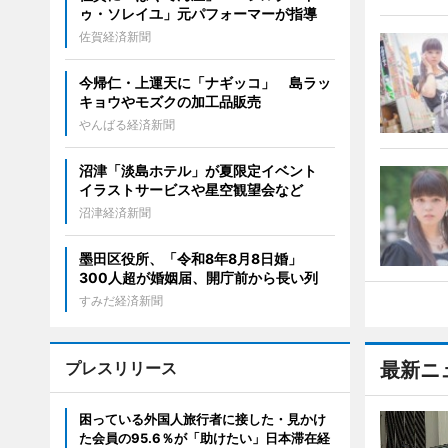
ゥ・ソレイユ」元パフォーマーが指導
佐賀経済新聞
今帰仁・上運天に「ナギッコ」 島ラッ
キョウやモズクの加工品販売
やんばる経済新聞
沼津「淡島ホテル」が夏限定イベント
イラストサービスや星空観望会など
沼津経済新聞
墨田区役所、「令和8年8月8日婚」
300人超が婚姻届、開庁前から長い列
すみだ経済新聞
プレスリリース
最新ニ
困っている外国人旅行者に接した・見かけ
た会員の95.6％が「助けたい」日本滞在経