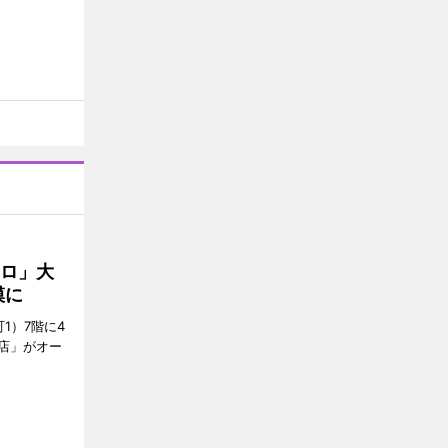
クロ」大
模に
1）7階に4
a店」がオー