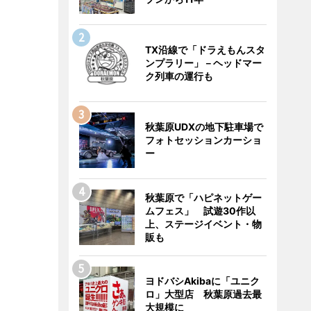
TX沿線で「ドラえもんスタ
ンプラリー」－ヘッドマー
ク列車の運行も
秋葉原UDXの地下駐車場で
フォトセッションカーショ
ー
秋葉原で「ハピネットゲー
ムフェス」 試遊30作以
上、ステージイベント・物
販も
ヨドバシAkibaに「ユニク
ロ」大型店 秋葉原過去最
大規模に