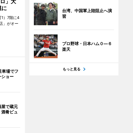
クロ」大
模に
台湾、中国軍上陸阻止へ演
習
1）7階に4
a店」がオー
プロ野球・日本ハム０―６
楽天
もっと見る
駐車場でフ
ーショー
酒屋で蔵元
 酒肴ビュ