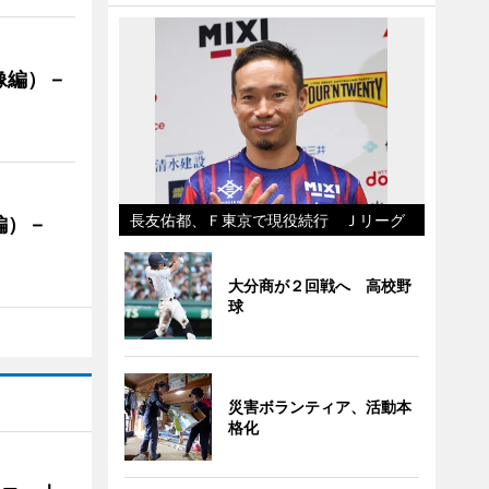
像編）－
長友佑都、Ｆ東京で現役続行 Ｊリーグ
編）－
」
大分商が２回戦へ 高校野
球
災害ボランティア、活動本
格化