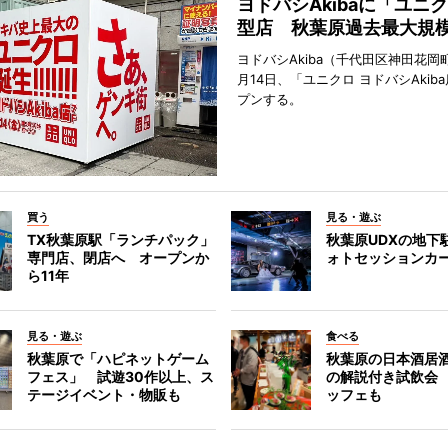
ヨドバシAkibaに「ユニ
型店 秋葉原過去最大規
ヨドバシAkiba（千代田区神田花岡町
月14日、「ユニクロ ヨドバシAkib
プンする。
買う
見る・遊ぶ
TX秋葉原駅「ランチパック」
秋葉原UDXの地下
専門店、閉店へ オープンか
ォトセッションカ
ら11年
見る・遊ぶ
食べる
秋葉原で「ハピネットゲーム
秋葉原の日本酒居
フェス」 試遊30作以上、ス
の解説付き試飲会
テージイベント・物販も
ッフェも