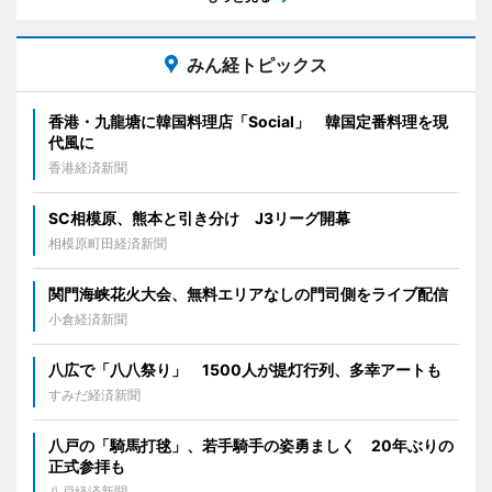
みん経トピックス
香港・九龍塘に韓国料理店「Social」 韓国定番料理を現
代風に
香港経済新聞
SC相模原、熊本と引き分け J3リーグ開幕
相模原町田経済新聞
関門海峡花火大会、無料エリアなしの門司側をライブ配信
小倉経済新聞
八広で「八八祭り」 1500人が提灯行列、多幸アートも
すみだ経済新聞
八戸の「騎馬打毬」、若手騎手の姿勇ましく 20年ぶりの
正式参拝も
八戸経済新聞