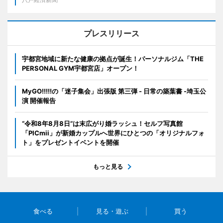
プレスリリース
宇都宮地域に新たな健康の拠点が誕生！パーソナルジム「THE
PERSONAL GYM宇都宮店」オープン！
MyGO!!!!!の「迷子集会」出張版 第三弾 - 日常の築葉書 -埼玉公
演 開催報告
“令和8年8月8日”は末広がり婚ラッシュ！セルフ写真館
「PICmii」が新婚カップルへ世界にひとつの「オリジナルフォ
ト」をプレゼントイベントを開催
もっと見る
食べる
見る・遊ぶ
買う