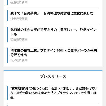
香港経済新聞
銚子で「台湾茶坊」 台湾料理や雑貨通じ文化に親しむ
銚子経済新聞
弘前城の本丸天守が11年ぶりの「曳戻し」へ 記念イベン
トも
弘前経済新聞
清水町の精管工業がプロテイン発売へ 自動車パーツから異
分野初進出
沼津経済新聞
プレスリリース
“賞味期限1分”の生つくねに「合法レバ刺し」。まだ知られてい
ない大分の旨いものを集めた『アブラヤクマハチ』が中野に誕
生