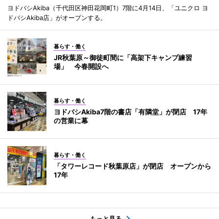
ヨドバシAkiba（千代田区神田花岡町1）7階に4月14日、「ユニクロ ヨ
ドバシAkiba店」がオープンする。
暮らす・働く
JR秋葉原～御徒町間に「高架下キャンプ練習
場」 今春開設へ
暮らす・働く
ヨドバシAkiba7階の書店「有隣堂」が閉店 17年
の営業に幕
暮らす・働く
「タワーレコード秋葉原店」が閉店 オープンから
17年
もっと見る