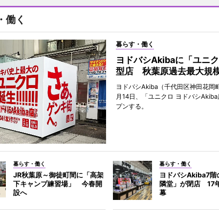
・働く
暮らす・働く
ヨドバシAkibaに「ユニ
型店 秋葉原過去最大規
ヨドバシAkiba（千代田区神田花岡町
月14日、「ユニクロ ヨドバシAkib
プンする。
暮らす・働く
暮らす・働く
JR秋葉原～御徒町間に「高架
ヨドバシAkiba7
下キャンプ練習場」 今春開
隣堂」が閉店 17
設へ
幕