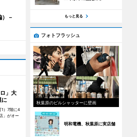
もっと見る
編）－
」
フォトフラッシュ
クロ」大
模に
秋葉原のビルシャッターに壁画
1）7階に4
a店」がオー
明和電機、秋葉原に実店舗