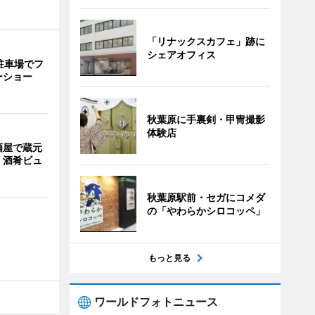
「リナックスカフェ」跡に
シェアオフィス
駐車場でフ
ーショー
秋葉原に手裏剣・甲冑撮影
体験店
酒屋で蔵元
 酒肴ビュ
秋葉原駅前・セガにコメダ
の「やわらかシロコッペ」
もっと見る
ワールドフォトニュース