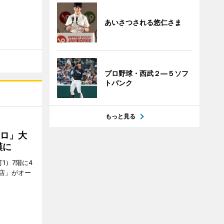
あいさつされる悠仁さま
プロ野球・西武２―５ソフ
トバンク
もっと見る
クロ」大
模に
1）7階に4
a店」がオー