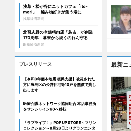
浅草・松が谷にニットカフェ「ito-
mori」 編み物好きが集う場に
浅草経済新聞
北習志野の老舗精肉店「鳥吉」が創業
170周年 幕末から続くのれん守る
船橋経済新聞
プレスリリース
最新ニ
【令和8年熊本地震 復興支援】被災された
方に豊島区の公営住宅等10戸を無償で貸し
出します
医療介護ネットワーク協同組合 本店事務所
をサンシャイン60へ移転
『ラブライブ！』POP UP STORE～マリン
コレクション～8月28日よりグランエンタ