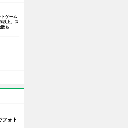
ットゲーム
作以上、ス
物販も
でフォト