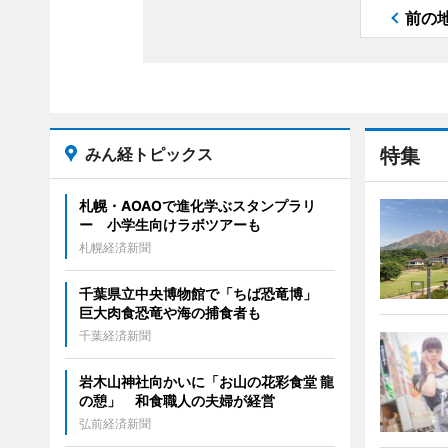
前の
みん経トピックス
特集
札幌・AOAOで進化学ぶスタンプラリ
ー 小学生向けラボツアーも
札幌経済新聞
千葉県立中央博物館で「ちば恐竜博」
巨大肉食恐竜や海の捕食者も
千葉経済新聞
岩木山神社向かいに「お山の花彩食堂 龍
の憩」 和食職人の夫婦が経営
弘前経済新聞