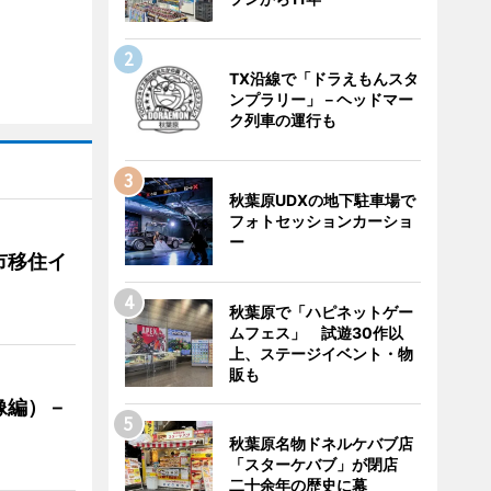
TX沿線で「ドラえもんスタ
ンプラリー」－ヘッドマー
ク列車の運行も
秋葉原UDXの地下駐車場で
フォトセッションカーショ
ー
市移住イ
秋葉原で「ハピネットゲー
ムフェス」 試遊30作以
上、ステージイベント・物
販も
像編）－
秋葉原名物ドネルケバブ店
「スターケバブ」が閉店
二十余年の歴史に幕