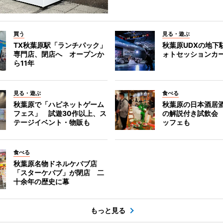
買う
見る・遊ぶ
TX秋葉原駅「ランチパック」
秋葉原UDXの地下
専門店、閉店へ オープンか
ォトセッションカ
ら11年
見る・遊ぶ
食べる
秋葉原で「ハピネットゲーム
秋葉原の日本酒居
フェス」 試遊30作以上、ス
の解説付き試飲会
テージイベント・物販も
ッフェも
食べる
秋葉原名物ドネルケバブ店
「スターケバブ」が閉店 二
十余年の歴史に幕
もっと見る