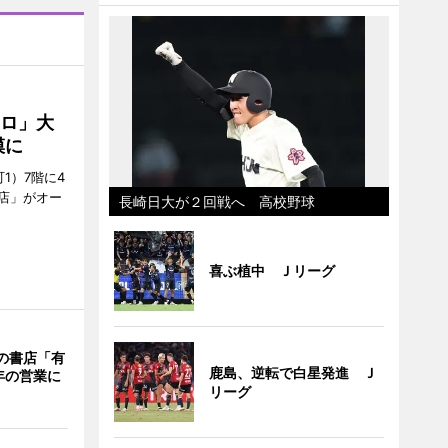
クロ」大
模に
1）7階に4
a店」がオー
長崎日大が２回戦へ 高校野球
喜ぶ植中 Ｊリーグ
階の書店「有
鹿島、逆転で白星発進 Ｊ
年の営業に
リーグ