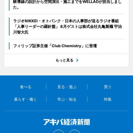
験導線の設計から空間演出・施工までをWELLADが担当しまし
た。
ラジオNIKKEI・オトバンク・日本の人事部が送るラジオ番組
「人事リーダーの羅針盤」 8月ゲストは株式会社丸亀製麺 宇治
川智大氏
フィリップ証券主催「Club Chemistry」に登壇
もっと見る
食べる
見る・遊ぶ
買う
暮らす・働く
学ぶ・知る
特集