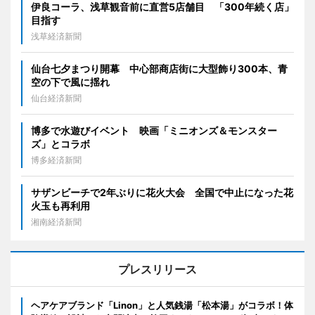
伊良コーラ、浅草観音前に直営5店舗目 「300年続く店」
目指す
浅草経済新聞
仙台七夕まつり開幕 中心部商店街に大型飾り300本、青
空の下で風に揺れ
仙台経済新聞
博多で水遊びイベント 映画「ミニオンズ＆モンスター
ズ」とコラボ
博多経済新聞
サザンビーチで2年ぶりに花火大会 全国で中止になった花
火玉も再利用
湘南経済新聞
プレスリリース
ヘアケアブランド「Linon」と人気銭湯「松本湯」がコラボ！体