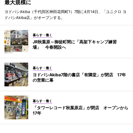
最大規模に
ヨドバシAkiba（千代田区神田花岡町1）7階に4月14日、「ユニクロ ヨ
ドバシAkiba店」がオープンする。
暮らす・働く
JR秋葉原～御徒町間に「高架下キャンプ練習
場」 今春開設へ
暮らす・働く
ヨドバシAkiba7階の書店「有隣堂」が閉店 17年
の営業に幕
暮らす・働く
「タワーレコード秋葉原店」が閉店 オープンから
17年