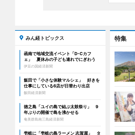
みん経トピックス
特集
函南で地域交流イベント「D-Cカフ
ェ」 夏休みの子ども連れでにぎわう
伊豆の国経済新聞
飯田で「小さな体験マルシェ」 好きを
仕事にしている6店が日替わり出店
飯田経済新聞
徳之島「ユイの島で結ぶ太鼓祭り」 9
年ぶりの開催で島を沸かせる
奄美群島南三島経済新聞
壱岐に「壱岐の島ラーメン 志賀屋」 タ