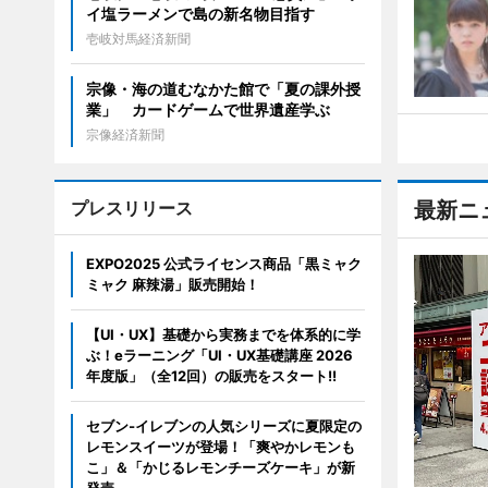
イ塩ラーメンで島の新名物目指す
壱岐対馬経済新聞
宗像・海の道むなかた館で「夏の課外授
業」 カードゲームで世界遺産学ぶ
宗像経済新聞
プレスリリース
最新ニ
EXPO2025 公式ライセンス商品「黒ミャク
ミャク 麻辣湯」販売開始！
【UI・UX】基礎から実務までを体系的に学
ぶ！eラーニング「UI・UX基礎講座 2026
年度版」（全12回）の販売をスタート!!
セブン‐イレブンの人気シリーズに夏限定の
レモンスイーツが登場！「爽やかレモンも
こ」＆「かじるレモンチーズケーキ」が新