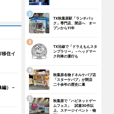
TX秋葉原駅「ランチパッ
ク」専門店、閉店へ オー
プンから11年
TX沿線で「ドラえもんスタ
ンプラリー」－ヘッドマー
市移住イ
ク列車の運行も
秋葉原名物ドネルケバブ店
「スターケバブ」が閉店
二十余年の歴史に幕
像編）－
秋葉原で「ハピネットゲー
ムフェス」 試遊30作以
上、ステージイベント・物