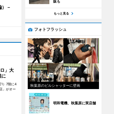
販も
編）－
」
もっと見る
フォトフラッシュ
クロ」大
模に
1）7階に4
秋葉原のビルシャッターに壁画
a店」がオー
明和電機、秋葉原に実店舗