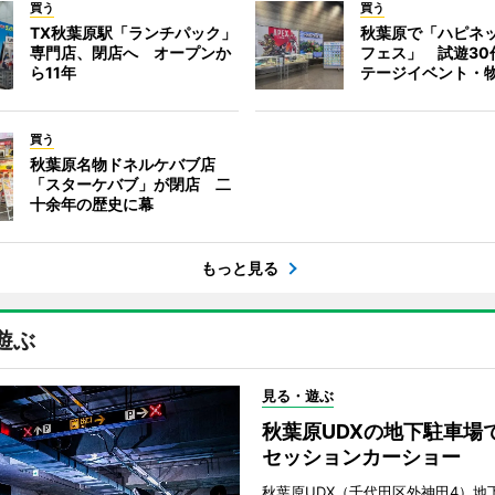
買う
買う
TX秋葉原駅「ランチパック」
秋葉原で「ハピネ
専門店、閉店へ オープンか
フェス」 試遊30
ら11年
テージイベント・
買う
秋葉原名物ドネルケバブ店
「スターケバブ」が閉店 二
十余年の歴史に幕
もっと見る
遊ぶ
見る・遊ぶ
秋葉原UDXの地下駐車場
セッションカーショー
秋葉原UDX（千代田区外神田4）地