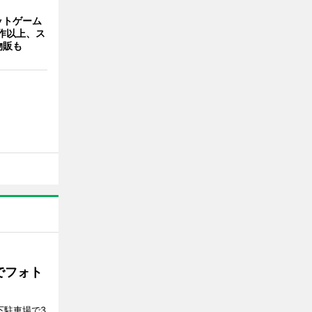
ットゲーム
作以上、ス
物販も
でフォト
下駐車場で3