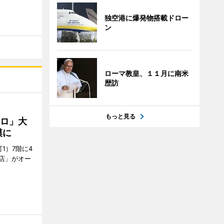
独空港に爆発物搭載ドロー
ン
ローマ教皇、１１月に南米
歴訪
もっと見る
クロ」大
模に
1）7階に4
a店」がオー