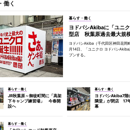
・働く
暮らす・働く
ヨドバシAkibaに「ユニ
型店 秋葉原過去最大規
ヨドバシAkiba（千代田区神田花岡町
月14日、「ユニクロ ヨドバシAkib
プンする。
暮らす・働く
暮らす・働く
JR秋葉原～御徒町間に「高架
ヨドバシAkiba7
下キャンプ練習場」 今春開
隣堂」が閉店 17
設へ
幕
暮らす・働く