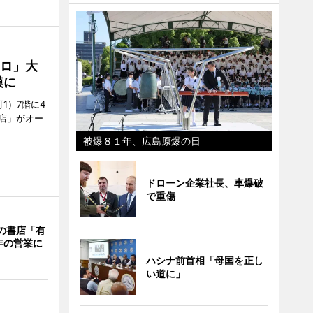
クロ」大
模に
1）7階に4
a店」がオー
被爆８１年、広島原爆の日
ドローン企業社長、車爆破
で重傷
階の書店「有
年の営業に
ハシナ前首相「母国を正し
い道に」