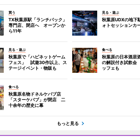
買う
見る・遊ぶ
TX秋葉原駅「ランチパック」
秋葉原UDXの地下
専門店、閉店へ オープンか
ォトセッションカ
ら11年
見る・遊ぶ
食べる
秋葉原で「ハピネットゲーム
秋葉原の日本酒居
フェス」 試遊30作以上、ス
の解説付き試飲会
テージイベント・物販も
ッフェも
食べる
秋葉原名物ドネルケバブ店
「スターケバブ」が閉店 二
十余年の歴史に幕
もっと見る