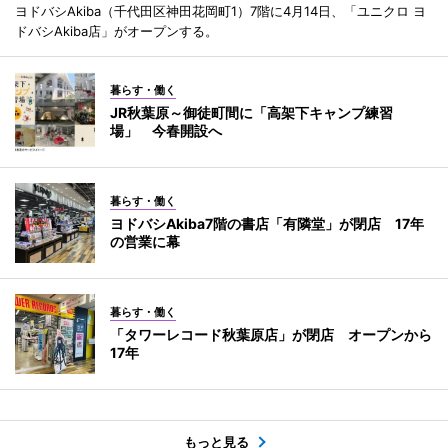
ヨドバシAkiba（千代田区神田花岡町1）7階に4月14日、「ユニクロ ヨ
ドバシAkiba店」がオープンする。
暮らす・働く
JR秋葉原～御徒町間に「高架下キャンプ練習
場」 今春開設へ
暮らす・働く
ヨドバシAkiba7階の書店「有隣堂」が閉店 17年
の営業に幕
暮らす・働く
「タワーレコード秋葉原店」が閉店 オープンから
17年
もっと見る