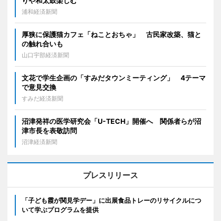
りや和太鼓楽しむ
浦和経済新聞
厚狭に保護猫カフェ「ねことおちゃ」 古民家改築、猫と
の触れ合いも
山口宇部経済新聞
文花で学生企画の「すみだタウンミーティング」 4テーマ
で意見交換
すみだ経済新聞
沼津発祥の医学研究会「U-TECH」開催へ 関係者らが沼
津市長を表敬訪問
沼津経済新聞
プレスリリース
「子ども霞が関見学デー」に出展食品トレーのリサイクルにつ
いて学ぶプログラムを提供